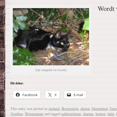
Wordt
Zijn slaapplek (in Gouda)
Dit delen:
Facebook
X
E-mail
This entry was posted in
Actueel
,
Bewustzijn
,
dieren
,
Dierenleed
,
Gezo
Voeding
,
Woonruimte
and tagged
achtergelaten
,
charme
,
honger
,
hulp
,