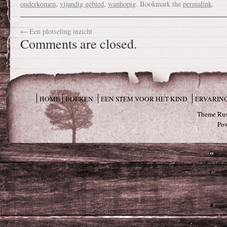
onderkomen
,
vijandig gebied
,
wanhopig
. Bookmark the
permalink
.
←
Een plotseling inzicht
Comments are closed.
HOME
BOEKEN
EEN STEM VOOR HET KIND
ERVARIN
Theme Rus
Po