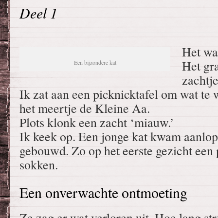
Deel 1
Het wa
Het gr
Een bijzondere kat
zachtj
Ik zat aan een picknicktafel om wat te 
het meertje de Kleine Aa.
Plots klonk een zacht ‘miauw.’
Ik keek op. Een jonge kat kwam aanlop
gebouwd. Zo op het eerste gezicht een 
sokken.
Een onverwachte ontmoeting
Ze zag er wat verloren uit. Hoe lang str