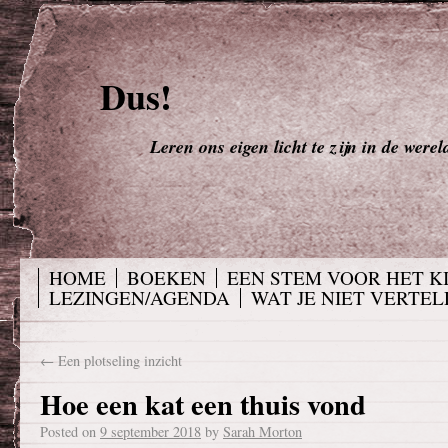
Dus!
Leren ons eigen licht te zijn in de werel
HOME
BOEKEN
EEN STEM VOOR HET K
LEZINGEN/AGENDA
WAT JE NIET VERTELD
←
Een plotseling inzicht
Hoe een kat een thuis vond
Posted on
9 september 2018
by
Sarah Morton