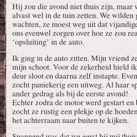
Hij zou die avond niet thuis zijn, maa
alvast wel in de tuin zetten. We wilden
wachten, ze moest weg uit dat vijandig
ons evenwel zorgen over hoe ze zou re
‘opsluiting’ in de auto.
Ik ging in de auto zitten. Mijn vriend z
mijn schoot. Voor de zekerheid hield ik 
deur sloot en daarna zelf instapte. Even
zocht paniekerig een uitweg. Al haar s
ander gedrag als bij de eerste avond!
Echter zodra de motor werd gestart e
zocht ze rustig een plekje op de hoed
het achterraam naar buiten te kijken.
Spannend was dat we eerst bij mij thui