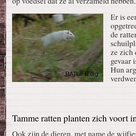
op voedsel dat ze al verzameld hebben.
Er is e
opgetre
de ratte
schuilp
ze zich 
gevaar i
Hun arg
verdwen
Tamme ratten planten zich voort i
Ook zijn de dieren, met name de wijfje