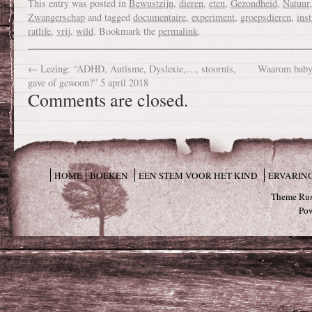
This entry was posted in
Bewustzijn
,
dieren
,
eten
,
Gezondheid
,
Natuur
Zwangerschap
and tagged
documentaire
,
experiment
,
groepsdieren
,
inst
ratlife
,
vrij
,
wild
. Bookmark the
permalink
.
←
Lezing: “ADHD, Autisme, Dyslexie,…, stoornis,
Waarom baby’
gave of gewoon?” 5 april 2018
Comments are closed.
HOME
BOEKEN
EEN STEM VOOR HET KIND
ERVARIN
Theme Rus
Po