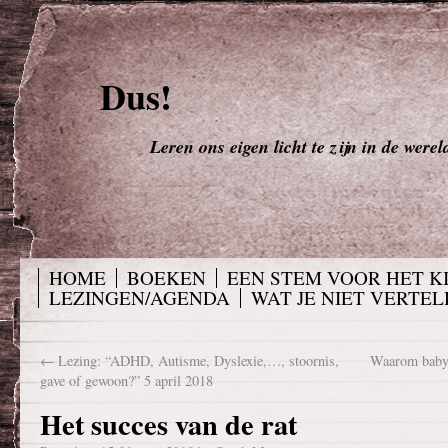
Dus!
Leren ons eigen licht te zijn in de werel
HOME
BOEKEN
EEN STEM VOOR HET K
LEZINGEN/AGENDA
WAT JE NIET VERTELD
←
Lezing: “ADHD, Autisme, Dyslexie,…, stoornis,
Waarom baby’
gave of gewoon?” 5 april 2018
Het succes van de rat