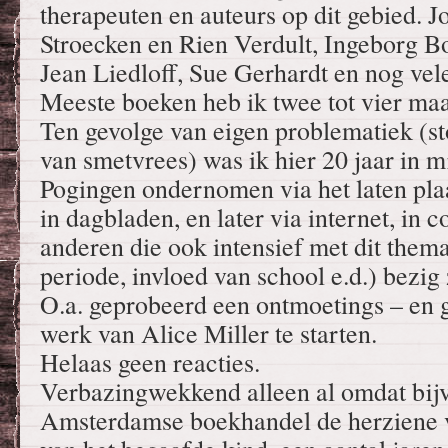
therapeuten en auteurs op dit gebied. 
Stroecken en Rien Verdult, Ingeborg B
Jean Liedloff, Sue Gerhardt en nog vel
Meeste boeken heb ik twee tot vier maa
Ten gevolge van eigen problematiek (s
van smetvrees) was ik hier 20 jaar in m
Pogingen ondernomen via het laten pla
in dagbladen, en later via internet, in 
anderen die ook intensief met dit them
periode, invloed van school e.d.) bezig 
O.a. geprobeerd een ontmoetings – en 
werk van Alice Miller te starten.
Helaas geen reacties.
Verbazingwekkend alleen al omdat bijv.
Amsterdamse boekhandel de herziene 