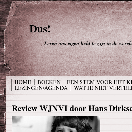
Dus!
Leren ons eigen licht te zijn in de werel
HOME
BOEKEN
EEN STEM VOOR HET K
LEZINGEN/AGENDA
WAT JE NIET VERTELD
Review WJNVI door Hans Dirks