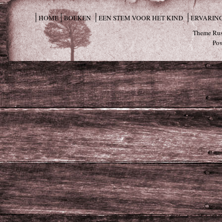
HOME
BOEKEN
EEN STEM VOOR HET KIND
ERVARIN
Theme Rus
Po