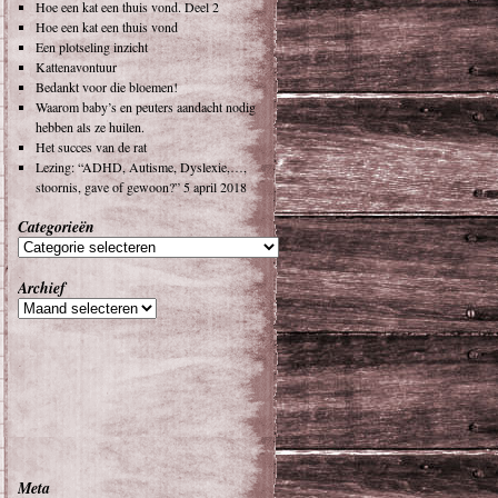
Hoe een kat een thuis vond. Deel 2
Hoe een kat een thuis vond
Een plotseling inzicht
Kattenavontuur
Bedankt voor die bloemen!
Waarom baby’s en peuters aandacht nodig
hebben als ze huilen.
Het succes van de rat
Lezing: “ADHD, Autisme, Dyslexie,…,
stoornis, gave of gewoon?” 5 april 2018
Categorieën
Archief
Meta