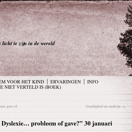
licht te zijn in de wereld
EM VOOR HET KIND
ERVARINGEN
INFO
JE NIET VERTELD IS (BOEK)
em, gave of
Gezelligheid als medicijn
→
Dyslexie… probleem of gave?” 30 januari