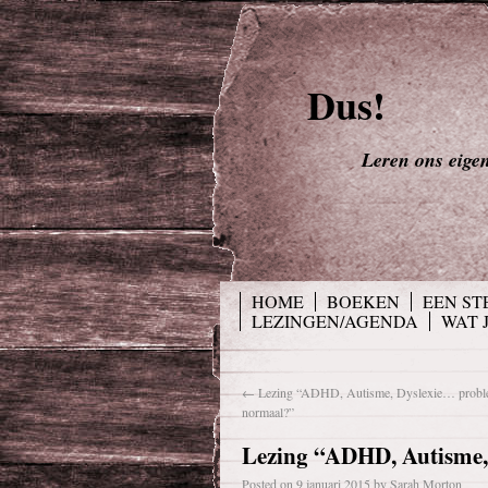
Dus!
Leren ons eigen 
HOME
BOEKEN
EEN ST
LEZINGEN/AGENDA
WAT 
←
Lezing “ADHD, Autisme, Dyslexie… proble
normaal?”
Lezing “ADHD, Autisme, 
Posted on
9 januari 2015
by
Sarah Morton