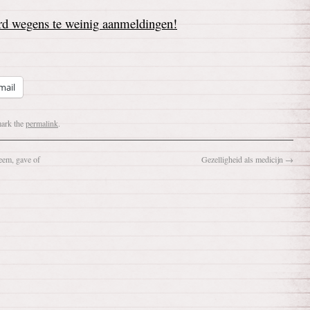
erd wegens te weinig aanmeldingen!
mail
ark the
permalink
.
em, gave of
Gezelligheid als medicijn
→