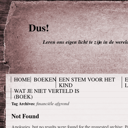
Dus!
Leren ons eigen licht te zijn in de werel
HOME
BOEKEN
EEN STEM VOOR HET
KIND
WAT JE NIET VERTELD IS
(BOEK)
financiële afgrond
Tag Archives:
Not Found
Apologies, but no results were found for the requested archive. P