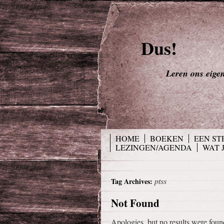
Dus!
Leren ons eigen 
HOME
BOEKEN
EEN ST
LEZINGEN/AGENDA
WAT 
ptss
Tag Archives:
Not Found
Apologies, but no results were found