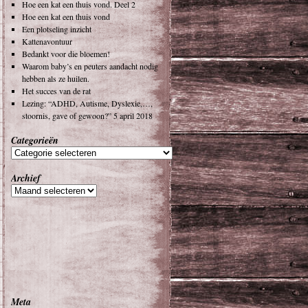
Hoe een kat een thuis vond. Deel 2
Hoe een kat een thuis vond
Een plotseling inzicht
Kattenavontuur
Bedankt voor die bloemen!
Waarom baby’s en peuters aandacht nodig
hebben als ze huilen.
Het succes van de rat
Lezing: “ADHD, Autisme, Dyslexie,…,
stoornis, gave of gewoon?” 5 april 2018
Categorieën
Archief
Meta