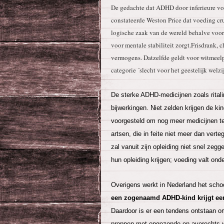
De gedachte dat ADHD door inferieure voe
constateerde Weston Price dat voeding cruc
logische zaak van de wereld behalve voor
voor mentale stabiliteit zorgt.Frisdrank
vermogens. Datzelfde geldt voor witmeelp
categorie ´slecht voor het geestelijk welzij
De sterke ADHD-medicijnen zoals ritalin
bijwerkingen. Niet zelden krijgen de k
voorgesteld om nog meer medicijnen t
artsen, die in feite niet meer dan vert
zal vanuit zijn opleiding niet snel zeg
hun opleiding krijgen; voeding valt ond
Overigens werkt in Nederland het sch
een zogenaamd ADHD-kind krijgt een
Daardoor is er een tendens ontstaan o
proppen met ongezonde en averechts we