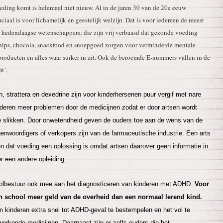
ding komt is helemaal niet nieuw. Al in de jaren 30 van de 20e eeuw
iaal is voor lichamelijk en geestelijk welzijn. Dat is voor iedereen de meest
 hedendaagse wetenschappers; die zijn vrij verbaasd dat gezonde voeding
, chips, chocola, snackfood en snoepgoed zorgen voor verminderde mentale
roducten en alles waar suiker in zit. Ook de beroemde E-nummers vallen in de
n´.
, strattera en dexedrine zijn voor kinderhersenen puur vergif met nare
inderen meer problemen door de medicijnen zodat er door artsen wordt
e slikken. Door onwetendheid geven de ouders toe aan de wens van de
egenwoordigers of verkopers zijn van de farmaceutische industrie. Een arts
gen dat voeding een oplossing is omdat artsen daarover geen informatie in
er een andere opleiding.
oolbestuur ook mee aan het diagnosticeren van kinderen met ADHD.
Voor
 school meer geld van de overheid dan een normaal lerend kind.
m kinderen extra snel tot ADHD-geval te bestempelen en het vol te
rkende medicijnen. Daarnaast zijn er zelfs ouders die het