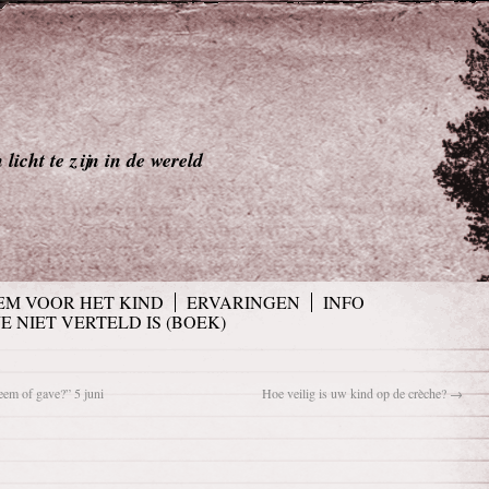
licht te zijn in de wereld
EM VOOR HET KIND
ERVARINGEN
INFO
JE NIET VERTELD IS (BOEK)
m of gave?” 5 juni
Hoe veilig is uw kind op de crèche?
→