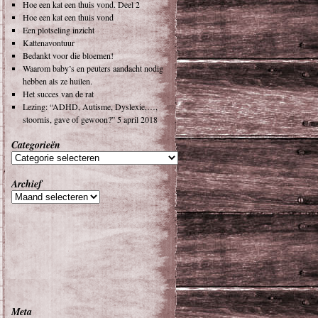
Hoe een kat een thuis vond. Deel 2
Hoe een kat een thuis vond
Een plotseling inzicht
Kattenavontuur
Bedankt voor die bloemen!
Waarom baby’s en peuters aandacht nodig
hebben als ze huilen.
Het succes van de rat
Lezing: “ADHD, Autisme, Dyslexie,…,
stoornis, gave of gewoon?” 5 april 2018
Categorieën
Archief
Meta