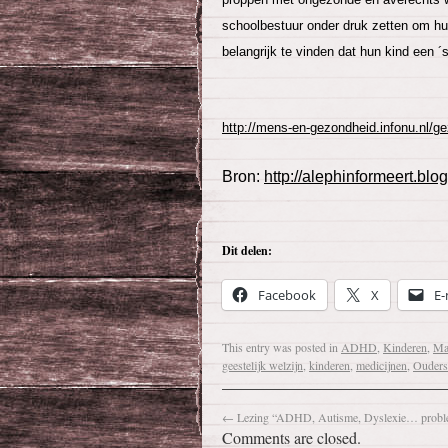
schoolbestuur onder druk zetten om hu
belangrijk te vinden dat hun kind een ´s
http://mens-en-gezondheid.infonu.nl/
Bron:
http://alephinformeert.blog
Dit delen:
Facebook
X
E-
This entry was posted in
ADHD
,
Kinderen
,
Ma
geestelijk welzijn
,
kinderen
,
medicijnen
,
Ouders
←
Lezing “ADHD, Autisme, Dyslexie… problee
Comments are closed.