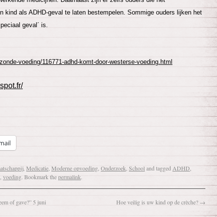
n kind als ADHD-geval te laten bestempelen. Sommige ouders lijken het
peciaal geval´ is.
gezonde-voeding/116771-adhd-komt-door-westerse-voeding.html
spot.fr/
mail
atschappij
,
Medicatie
,
Moderne opvoeding
,
Onderzoek
,
School
and tagged
ADHD
,
,
voeding
. Bookmark the
permalink
.
m of gave?” 5 juni
Hoe veilig is uw kind op de crèche?
→