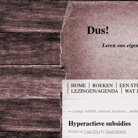
Dus!
Leren ons eigen 
HOME
BOEKEN
EEN ST
LEZINGEN/AGENDA
WAT 
←
Lezing “ADHD, Autisme, Dyslexie… problee
Hyperactieve subsidies
Posted on
7 mei 2014
by
Sarah Morton