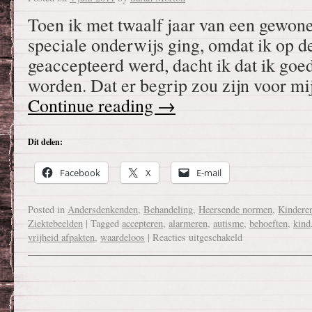
Toen ik met twaalf jaar van een gewone
speciale onderwijs ging, omdat ik op de
geaccepteerd werd, dacht ik dat ik go
worden. Dat er begrip zou zijn voor m
Continue reading
→
Dit delen:
Facebook
X
E-mail
Posted in
Andersdenkenden
,
Behandeling
,
Heersende normen
,
Kindere
Ziektebeelden
|
Tagged
accepteren
,
alarmeren
,
autisme
,
behoeften
,
kind
vrijheid afpakten
,
waardeloos
|
Reacties uitgeschakeld