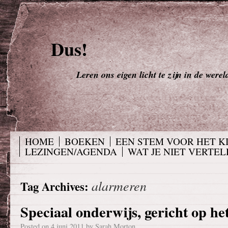
Dus!
Leren ons eigen licht te zijn in de werel
HOME
BOEKEN
EEN STEM VOOR HET K
LEZINGEN/AGENDA
WAT JE NIET VERTELD
alarmeren
Tag Archives:
Speciaal onderwijs, gericht op he
Posted on
4 juni 2011
by
Sarah Morton