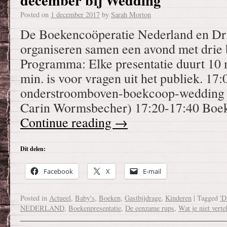
december bij Wedding
Posted on
1 december 2017
by
Sarah Morton
De Boekencoöperatie Nederland en Dr
organiseren samen een avond met drie 
Programma: Elke presentatie duurt 10 
min. is voor vragen uit het publiek. 17:
onderstroomboven-boekcoop-wedding 
Carin Wormsbecher) 17:20-17:40 Boek
Continue reading
→
Dit delen:
Facebook
X
E-mail
Posted in
Actueel
,
Baby's
,
Boeken
,
Gastbijdrage
,
Kinderen
|
Tagged
'D
NEDERLAND
,
Boekenpresentatie
,
De eenzame rups
,
Wat je niet vertel