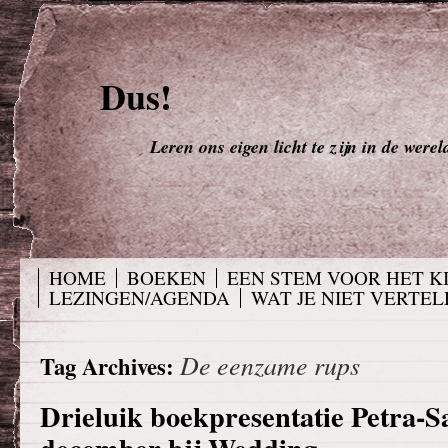
Dus!
Leren ons eigen licht te zijn in de werel
HOME
BOEKEN
EEN STEM VOOR HET K
LEZINGEN/AGENDA
WAT JE NIET VERTELD
De eenzame rups
Tag Archives:
Drieluik boekpresentatie Petra-