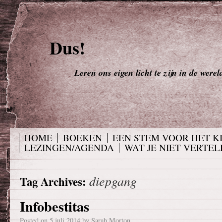
Dus!
Leren ons eigen licht te zijn in de werel
HOME
BOEKEN
EEN STEM VOOR HET K
LEZINGEN/AGENDA
WAT JE NIET VERTELD
diepgang
Tag Archives:
Infobestitas
Posted on
5 juli 2014
by
Sarah Morton