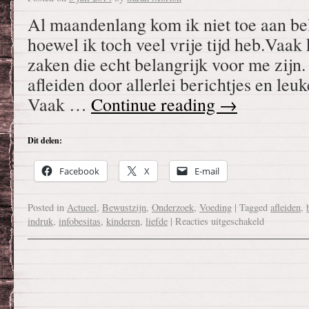
Al maandenlang kom ik niet toe aan be
hoewel ik toch veel vrije tijd heb.Vaak
zaken die echt belangrijk voor me zijn. 
afleiden door allerlei berichtjes en le
Vaak …
Continue reading
→
Dit delen:
Facebook
X
E-mail
Posted in
Actueel
,
Bewustzijn
,
Onderzoek
,
Voeding
|
Tagged
afleiden
,
indruk
,
infobesitas
,
kinderen
,
liefde
|
Reacties uitgeschakeld