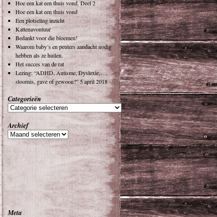
Hoe een kat een thuis vond. Deel 2
Hoe een kat een thuis vond
Een plotseling inzicht
Kattenavontuur
Bedankt voor die bloemen!
Waarom baby’s en peuters aandacht nodig
hebben als ze huilen.
Het succes van de rat
Lezing: “ADHD, Autisme, Dyslexie,…,
stoornis, gave of gewoon?” 5 april 2018
Categorieën
Archief
Meta