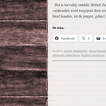
Het is toevallig ontdekt. Robert Za
vasthouden werd toegepast door een
bleef houden, tot de jongen, gehe
Dit delen:
Facebook
X
E-
Posted in
Actueel
,
Behandeling
,
dwangbehande
emotionele uitbarstingen
,
hechtingsstoornissen
,