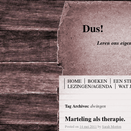
Dus!
Leren ons eigen 
HOME
BOEKEN
EEN ST
LEZINGEN/AGENDA
WAT 
dwingen
Tag Archives:
Marteling als therapie.
Posted on
14 mei 2011
by
Sarah Morton