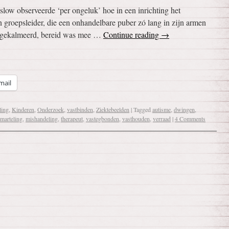
slow observeerde ‘per ongeluk’ hoe in een inrichting het
 groepsleider, die een onhandelbare puber zó lang in zijn armen
el gekalmeerd, bereid was mee …
Continue reading
→
mail
ling
,
Kinderen
,
Onderzoek
,
vastbinden
,
Ziektebeelden
|
Tagged
autisme
,
dwingen
,
marteling
,
mishandeling
,
therapeut
,
vastegbonden
,
vasthouden
,
verraad
|
4 Comments