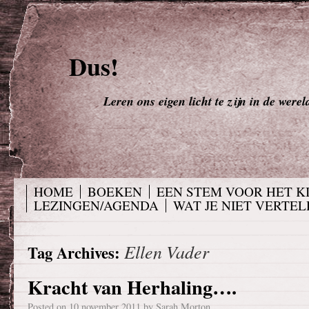
Dus!
Leren ons eigen licht te zijn in de werel
HOME
BOEKEN
EEN STEM VOOR HET K
LEZINGEN/AGENDA
WAT JE NIET VERTELD
Ellen Vader
Tag Archives:
Kracht van Herhaling….
Posted on
10 november 2011
by
Sarah Morton