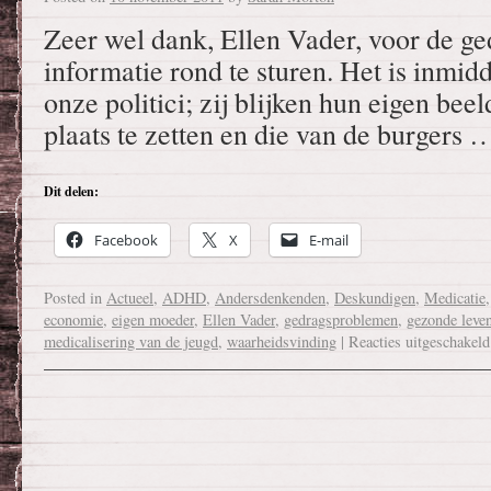
Zeer wel dank, Ellen Vader, voor de g
informatie rond te sturen. Het is inmid
onze politici; zij blijken hun eigen be
plaats te zetten en die van de burgers
Dit delen:
Facebook
X
E-mail
Posted in
Actueel
,
ADHD
,
Andersdenkenden
,
Deskundigen
,
Medicatie
economie
,
eigen moeder
,
Ellen Vader
,
gedragsproblemen
,
gezonde leve
medicalisering van de jeugd
,
waarheidsvinding
|
Reacties uitgeschakeld