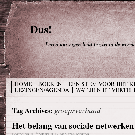
Dus!
Leren ons eigen licht te zijn in de werel
HOME
BOEKEN
EEN STEM VOOR HET K
LEZINGEN/AGENDA
WAT JE NIET VERTELD
groepsverband
Tag Archives:
Het belang van sociale netwerken
Posted on
20 februari 2012
by
Sarah Morton