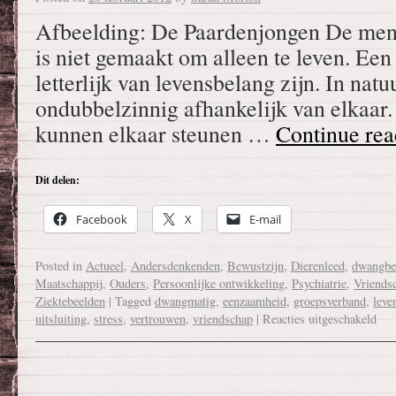
Afbeelding: De Paardenjongen De mens 
is niet gemaakt om alleen te leven. Een
letterlijk van levensbelang zijn. In na
ondubbelzinnig afhankelijk van elkaar.
kunnen elkaar steunen …
Continue re
Dit delen:
Facebook
X
E-mail
Posted in
Actueel
,
Andersdenkenden
,
Bewustzijn
,
Dierenleed
,
dwangbe
Maatschappij
,
Ouders
,
Persoonlijke ontwikkeling
,
Psychiatrie
,
Vriends
Ziektebeelden
|
Tagged
dwangmatig
,
eenzaamheid
,
groepsverband
,
leve
uitsluiting
,
stress
,
vertrouwen
,
vriendschap
|
Reacties uitgeschakeld