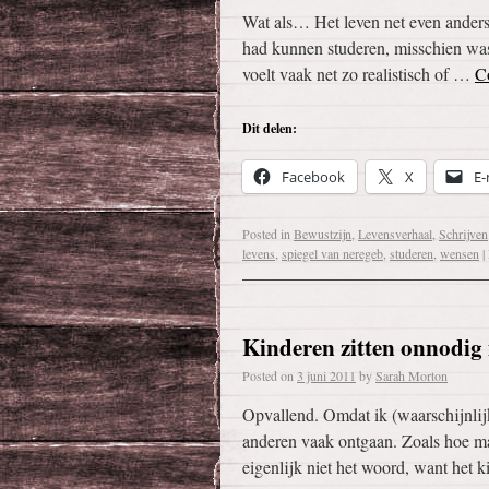
Wat als… Het leven net even ander
had kunnen studeren, misschien was
voelt vaak net zo realistisch of …
C
Dit delen:
Facebook
X
E-
Posted in
Bewustzijn
,
Levensverhaal
,
Schrijven
levens
,
spiegel van neregeb
,
studeren
,
wensen
|
Kinderen zitten onnodig 
Posted on
3 juni 2011
by
Sarah Morton
Opvallend. Omdat ik (waarschijnlij
anderen vaak ontgaan. Zoals hoe 
eigenlijk niet het woord, want het k