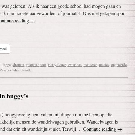
s was gelopen. Als ik naar een goede school had mogen gaan en
 ik dan hoogleraar geworden, of journalist. Ons niet gelopen spoor
ontinue reading
→
mail
|
Tagged
dromen
,
gelopen spoor
,
Harry Potter
,
levenspad
,
mediteren
,
muziek
,
ongeleefde
Reacties uitgeschakeld
in buggy’s
k) hooggevoelig ben, vallen mij dingen om me heen op, die
makkelijk mensen de wandelwagen gebruiken. Wandelwagen is
ind dat erin zit wandelt juist niet. Terwijl …
Continue reading
→