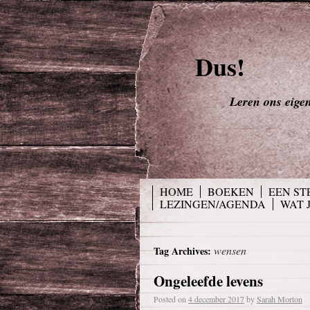
Dus!
Leren ons eigen 
HOME
BOEKEN
EEN ST
LEZINGEN/AGENDA
WAT 
wensen
Tag Archives:
Ongeleefde levens
Posted on
4 december 2017
by
Sarah Morton