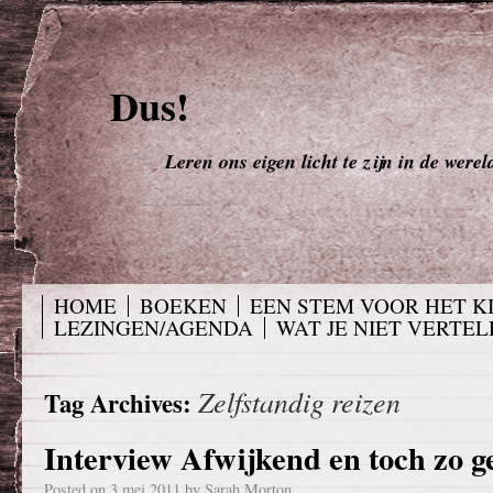
Dus!
Leren ons eigen licht te zijn in de werel
HOME
BOEKEN
EEN STEM VOOR HET K
LEZINGEN/AGENDA
WAT JE NIET VERTELD
Zelfstandig reizen
Tag Archives:
Interview Afwijkend en toch zo 
Posted on
3 mei 2011
by
Sarah Morton