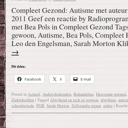
Compleet Gezond: Autisme met auteur
2011 Geef een reactie by Radioprog
met Bea Pols in Compleet Gezond Tags
gewoon, Autisme, Bea Pols, Compleet
Leo den Engelsman, Sarah Morton Kl
→
Dit delen:
Facebook
X
E-mail
Posted in
Actueel
,
Andersdenkenden
,
Behandeling
,
Heersende normen
Ziektebeelden
|
Tagged
Afwijkend en toch zo gewoon
,
afwijking
,
autis
schoolperiode
,
PGB
,
Sarah Morton
,
Zelfstandig reizen
,
ziekte
|
Reactie