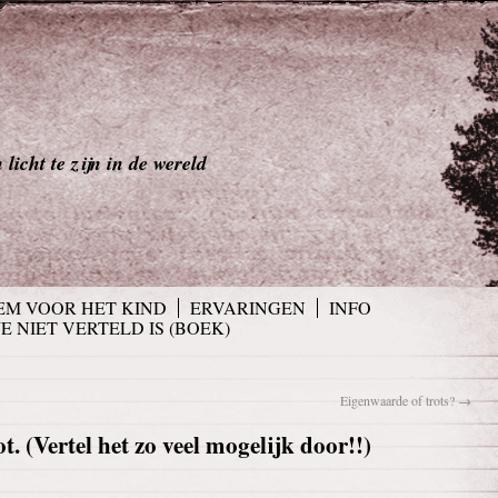
licht te zijn in de wereld
EM VOOR HET KIND
ERVARINGEN
INFO
JE NIET VERTELD IS (BOEK)
Eigenwaarde of trots?
→
 (Vertel het zo veel mogelijk door!!)