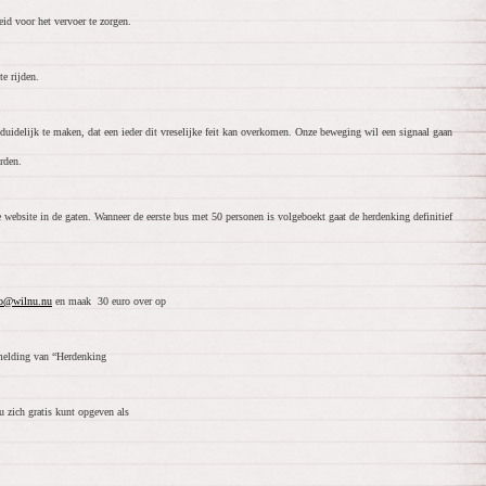
d voor het vervoer te zorgen.
e rijden.
uidelijk te maken, dat een ieder dit vreselijke feit kan overkomen. Onze beweging wil een signaal gaan
rden.
ebsite in de gaten. Wanneer de eerste bus met 50 personen is volgeboekt gaat de herdenking definitief
fo@wilnu.nu
en maak 30 euro over op
elding van “Herdenking
 zich gratis kunt opgeven als