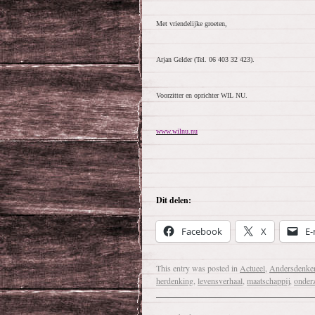
Met vriendelijke groeten,
Arjan Gelder (Tel. 06 403 32 423).
Voorzitter en oprichter WIL NU.
www.wilnu.nu
Dit delen:
Facebook
X
E-
This entry was posted in
Actueel
,
Andersdenke
herdenking
,
levensverhaal
,
maatschappij
,
onder