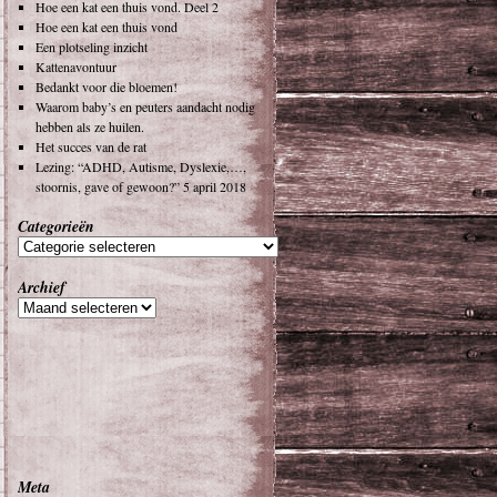
Hoe een kat een thuis vond. Deel 2
Hoe een kat een thuis vond
Een plotseling inzicht
Kattenavontuur
Bedankt voor die bloemen!
Waarom baby’s en peuters aandacht nodig
hebben als ze huilen.
Het succes van de rat
Lezing: “ADHD, Autisme, Dyslexie,…,
stoornis, gave of gewoon?” 5 april 2018
Categorieën
Archief
Meta