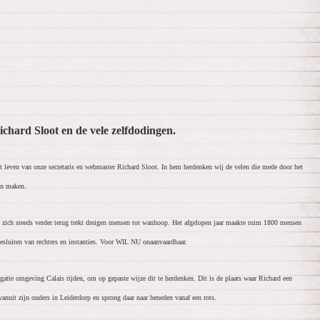
hard Sloot en de vele zelfdodingen.
et leven van onze secretaris en webmaster Richard Sloot. In hem herdenken wij de velen die mede door het
en maken.
e zich steeds verder terug trekt dreigen mensen tot wanhoop. Het afgelopen jaar maakte ruim 1800 mensen
esluiten van rechters en instanties. Voor WIL NU onaanvaardbaar.
atte omgeving Calais rijden, om op gepaste wijze dit te herdenken. Dit is de plaats waar Richard een
vanuit zijn ouders in Leiderdorp en sprong daar naar beneden vanaf een rots.