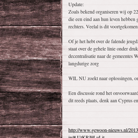
Update:
Zoals bekend organiseren wij op 22
die een eind aan hun leven hebben g
rechters. Veelal is dit voortgekomen 
Of je het hebt over de falende jeug
staat over de gehele linie onder dru
decentralisatie naar de gemeentes W
langdurige zorg
WIL NU zoekt naar oplossingen, om w
Een discussie rond het onvoorwaard
dit reeds plaats, denk aan Cyprus e
http://www.gewoon-nieuws.nl/2013/0
in/#.UtKRJ9LuLit