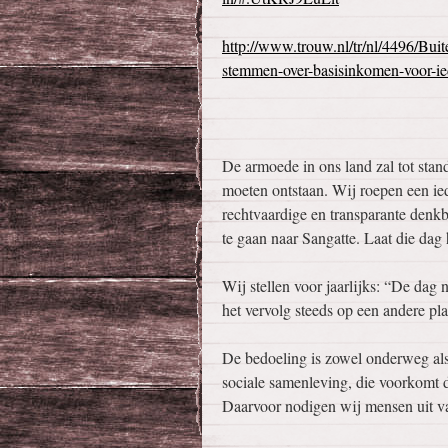
http://www.trouw.nl/tr/nl/4496/Buit
stemmen-over-basisinkomen-voor-ie
De armoede in ons land zal tot sta
moeten ontstaan. Wij roepen een ie
rechtvaardige en transparante denkb
te gaan naar Sangatte. Laat die dag 
Wij stellen voor jaarlijks: “De dag 
het vervolg steeds op een andere pla
De bedoeling is zowel onderweg als
sociale samenleving, die voorkomt 
Daarvoor nodigen wij mensen uit va