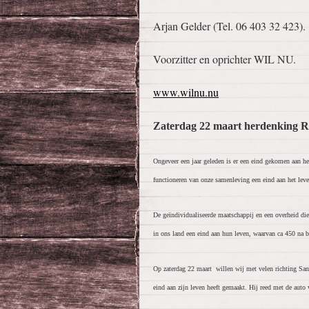
Arjan Gelder (Tel. 06 403 32 423).
Voorzitter en oprichter WIL NU.
www.wilnu.nu
Zaterdag 22 maart herdenking Ric
Ongeveer een jaar geleden is er een eind gekomen aan h
functioneren van onze samenleving een eind aan het lev
De geïndividualiseerde maatschappij en een overheid di
in ons land een eind aan hun leven, waarvan ca 450 na b
Op zaterdag 22 maart willen wij met velen richting Sang
eind aan zijn leven heeft gemaakt. Hij reed met de auto 