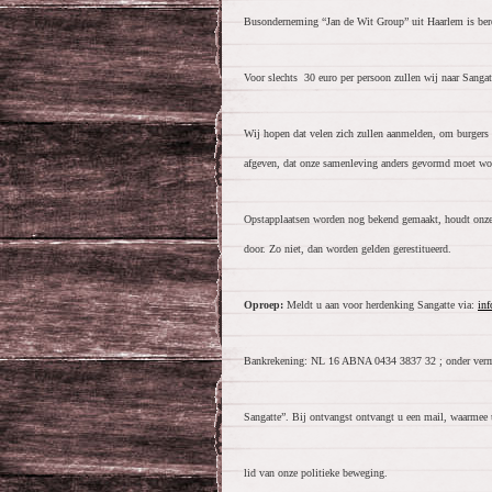
Busonderneming “Jan de Wit Group” uit Haarlem is berei
Voor slechts 30 euro per persoon zullen wij naar Sangatt
Wij hopen dat velen zich zullen aanmelden, om burgers d
afgeven, dat onze samenleving anders gevormd moet wo
Opstapplaatsen worden nog bekend gemaakt, houdt onze w
door. Zo niet, dan worden gelden gerestitueerd.
Oproep:
Meldt u aan voor herdenking Sangatte via:
in
Bankrekening: NL 16 ABNA 0434 3837 32 ; onder verm
Sangatte”. Bij ontvangst ontvangt u een mail, waarmee u
lid van onze politieke beweging.