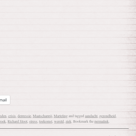
mail
nden
,
crisis
,
depressie
,
Maatschappij
,
Marteling
and tagged
aandacht
,
gezondheid
,
zoek
,
Richard Sloot
,
stress
,
toekomst
,
wereld
,
ziek
. Bookmark the
permalink
.