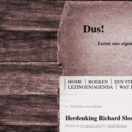
Dus!
Leren ons eigen 
HOME
BOEKEN
EEN ST
LEZINGEN/AGENDA
WAT 
←
Verboden voor autisten
Herdenking Richard Sloot.
Posted on
10 januari 2014
by
Sarah Morton