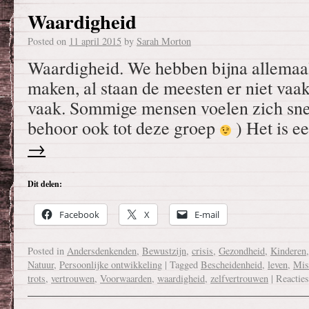
Waardigheid
Posted on
11 april 2015
by
Sarah Morton
Waardigheid. We hebben bijna allemaal
maken, al staan de meesten er niet vaak b
vaak. Sommige mensen voelen zich sne
behoor ook tot deze groep
) Het is 
→
Dit delen:
Facebook
X
E-mail
Posted in
Andersdenkenden
,
Bewustzijn
,
crisis
,
Gezondheid
,
Kinderen
Natuur
,
Persoonlijke ontwikkeling
|
Tagged
Bescheidenheid
,
leven
,
Mis
trots
,
vertrouwen
,
Voorwaarden
,
waardigheid
,
zelfvertrouwen
|
Reacties