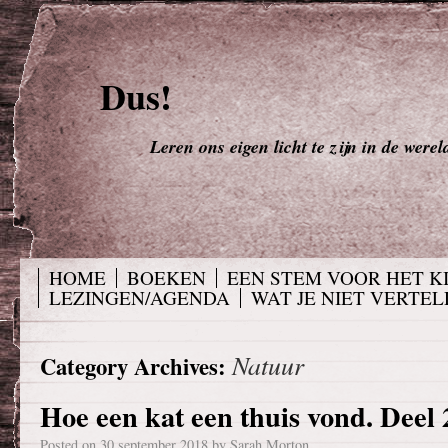
Dus!
Leren ons eigen licht te zijn in de werel
HOME
BOEKEN
EEN STEM VOOR HET K
LEZINGEN/AGENDA
WAT JE NIET VERTELD
Natuur
Category Archives:
Hoe een kat een thuis vond. Deel 
Posted on
30 september 2018
by
Sarah Morton