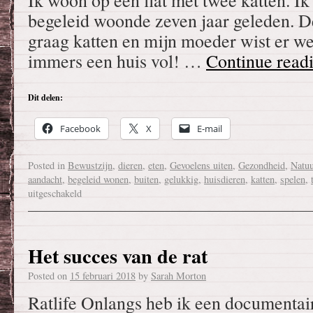
Ik woon op een flat met twee katten. Ik
begeleid woonde zeven jaar geleden. De
graag katten en mijn moeder wist er we
immers een huis vol! …
Continue read
Dit delen:
Facebook
X
E-mail
Posted in
Bewustzijn
,
dieren
,
eten
,
Gevoelens uiten
,
Gezondheid
,
Natuu
aandacht
,
begeleid wonen
,
buiten
,
gelukkig
,
huisdieren
,
katten
,
spelen
,
uitgeschakeld
Het succes van de rat
Posted on
15 februari 2018
by
Sarah Morton
Ratlife Onlangs heb ik een documentaire