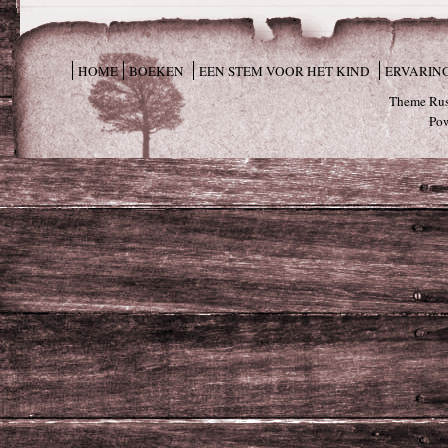
HOME
BOEKEN
EEN STEM VOOR HET KIND
ERVARIN
Theme Rus
Po