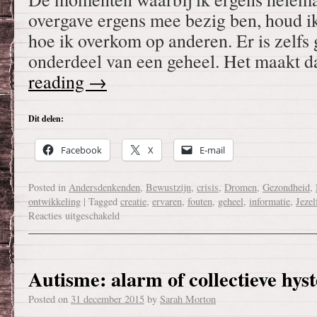
overgave ergens mee bezig ben, houd i
hoe ik overkom op anderen. Er is zelfs g
onderdeel van een geheel. Het maakt
reading
→
Dit delen:
Facebook
X
E-mail
Posted in
Andersdenkenden
,
Bewustzijn
,
crisis
,
Dromen
,
Gezondheid
,
ontwikkeling
|
Tagged
creatie
,
ervaren
,
fouten
,
geheel
,
informatie
,
Jezel
Reacties uitgeschakeld
Autisme: alarm of collectieve hyst
Posted on
31 december 2015
by
Sarah Morton