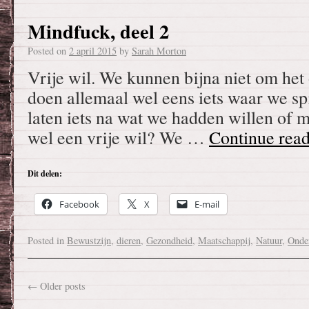
Mindfuck, deel 2
Posted on
2 april 2015
by
Sarah Morton
Vrije wil. We kunnen bijna niet om he
doen allemaal wel eens iets waar we spi
laten iets na wat we hadden willen of 
wel een vrije wil? We …
Continue rea
Dit delen:
Facebook
X
E-mail
Posted in
Bewustzijn
,
dieren
,
Gezondheid
,
Maatschappij
,
Natuur
,
Onde
←
Older posts