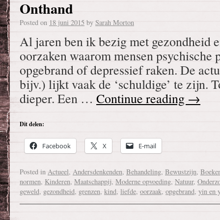
Onthand
Posted on
18 juni 2015
by
Sarah Morton
Al jaren ben ik bezig met gezondheid e
oorzaken waarom mensen psychische p
opgebrand of depressief raken. De actu
bijv.) lijkt vaak de ‘schuldige’ te zijn.
dieper. Een …
Continue reading
→
Dit delen:
Facebook
X
E-mail
Posted in
Actueel
,
Andersdenkenden
,
Behandeling
,
Bewustzijn
,
Boeke
normen
,
Kinderen
,
Maatschappij
,
Moderne opvoeding
,
Natuur
,
Onderz
geweld
,
gezondheid
,
grenzen
,
kind
,
liefde
,
oorzaak
,
opgebrand
,
yin en 