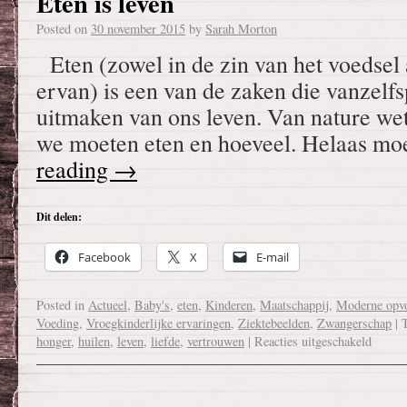
Eten is leven
Posted on
30 november 2015
by
Sarah Morton
Eten (zowel in de zin van het voedsel 
ervan) is een van de zaken die vanzelf
uitmaken van ons leven. Van nature wet
we moeten eten en hoeveel. Helaas m
reading
→
Dit delen:
Facebook
X
E-mail
Posted in
Actueel
,
Baby's
,
eten
,
Kinderen
,
Maatschappij
,
Moderne opv
Voeding
,
Vroegkinderlijke ervaringen
,
Ziektebeelden
,
Zwangerschap
|
honger
,
huilen
,
leven
,
liefde
,
vertrouwen
|
Reacties uitgeschakeld