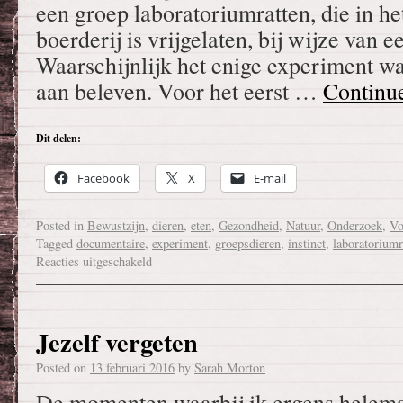
een groep laboratoriumratten, die in het
boerderij is vrijgelaten, bij wijze van 
Waarschijnlijk het enige experiment wa
aan beleven. Voor het eerst …
Continu
Dit delen:
Facebook
X
E-mail
Posted in
Bewustzijn
,
dieren
,
eten
,
Gezondheid
,
Natuur
,
Onderzoek
,
Vo
Tagged
documentaire
,
experiment
,
groepsdieren
,
instinct
,
laboratoriumr
Reacties uitgeschakeld
Jezelf vergeten
Posted on
13 februari 2016
by
Sarah Morton
De momenten waarbij ik ergens helema