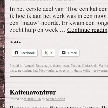
In het eerste deel van ‘Hoe een kat een
ik hoe ik aan het werk was in een mooi
een ‘mauw’ hoorde. Er kwam een jonge
zocht hulp en week …
Continue readi
Dit delen:
Facebook
X
E-mail
Posted in
Actueel
,
Bewustzijn
,
dieren
,
eten
,
Natuur
,
Onderzoek
,
Verwaa
bang
,
gevonden
,
kat
,
Nieuwsgierig
,
opgelucht
,
thuis
,
veilig
,
verdwenen
Kattenavontuur
Posted on
9 april 2018
by
Sarah Morton