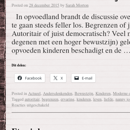
Posted on
28 december 2015
by
Sarah Morton
In opvoedland brandt de discussie ov
te gaan steeds feller los. Begrenzen of j
Autoritair of juist democratisch? Veel
degenen met een hoger bewustzijn) gelo
opvoeden kinderen beschadigt en de 
Dit delen:
Facebook
X
E-mail
Posted in
Actueel
,
Andersdenkenden
,
Bewustzijn
,
Kinderen
,
Moderne 
Tagged
autoritair
,
begrenzen
,
ervaring
,
kinderen
,
leven
,
liefde
,
nanny jo
Reacties uitgeschakeld