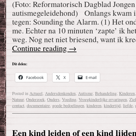
(Foto: Reformatorisch Dagblad Jongen
autismegeleidehond) Onlangs kwam i
tegen: Sounding the Alarm. (1) Het on
me. Echter na 10 minuten ‘zapte’ ik h
weg. Nog net niet briesend, want ik kr
Continue reading
→
Dit delen:
Facebook
X
E-mail
Posted in
Actueel
,
Andersdenkenden
,
Autisme
,
Behandeling
,
Kinderen
Natuur
,
Onderzoek
,
Ouders
,
Voeding
,
Vroegkinderlijke ervaringen
,
Zie
contact
,
documentaire
,
goede bedoelingen
,
kinderen
,
kindertijd
,
liefde
,
Een kind leiden of een kind lijde