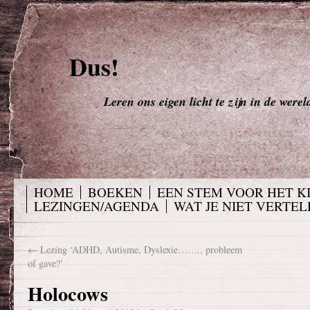
Dus!
Leren ons eigen licht te zijn in de werel
HOME
BOEKEN
EEN STEM VOOR HET K
LEZINGEN/AGENDA
WAT JE NIET VERTELD
←
Lezing ‘ADHD, Autisme, Dyslexie……., probleem
of gave?’
Holocows