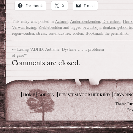
Facebook
X
E-mail
This entry was posted in
Actueel
,
Andersdenkenden
,
Dierenleed
,
Heers
Verwaarlozing
,
Ziektebeelden
and tagged
bewustzijn
,
denken
,
geboorte
regenwouden
,
stress
,
vee-industrie
,
voelen
. Bookmark the
permalink
.
←
Lezing ‘ADHD, Autisme, Dyslexie……., probleem
of gave?’
Comments are closed.
HOME
BOEKEN
EEN STEM VOOR HET KIND
ERVARIN
Theme Rus
Po