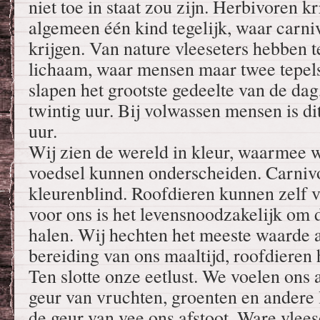
niet toe in staat zou zijn. Herbivoren kr
algemeen één kind tegelijk, waar carni
krijgen. Van nature vleeseters hebben t
lichaam, waar mensen maar twee tepel
slapen het grootste gedeelte van de da
twintig uur. Bij volwassen mensen is d
uur.
Wij zien de wereld in kleur, waarmee w
voedsel kunnen onderscheiden. Carnivo
kleurenblind. Roofdieren kunnen zelf
voor ons is het levensnoodzakelijk om di
halen. Wij hechten het meeste waarde a
bereiding van ons maaltijd, roofdieren 
Ten slotte onze eetlust. We voelen ons 
geur van vruchten, groenten en andere
de geur van vee ons afstoot. Ware vlee