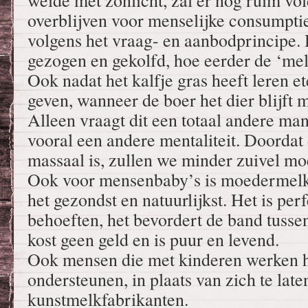
weide met zonlicht, zal er nog ruim v
overblijven voor menselijke consumpti
volgens het vraag- en aanbodprincipe.
gezogen en gekolfd, hoe eerder de ‘me
Ook nadat het kalfje gras heeft leren et
geven, wanneer de boer het dier blijft 
Alleen vraagt dit een totaal andere ma
vooral een andere mentaliteit. Doordat
massaal is, zullen we minder zuivel mo
Ook voor mensenbaby’s is moedermelk 
het gezondst en natuurlijkst. Het is pe
behoeften, het bevordert de band tusse
kost geen geld en is puur en levend.
Ook mensen die met kinderen werken h
ondersteunen, in plaats van zich te late
kunstmelkfabrikanten.