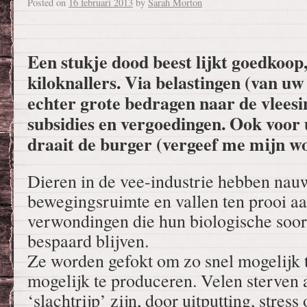
Posted on
16 februari 2013
by
Sarah Morton
Een stukje dood beest lijkt goedkoop
kiloknallers. Via belastingen (van u
echter grote bedragen naar de vleesi
subsidies en vergoedingen. Ook voor 
draait de burger (vergeef me mijn wo
Dieren in de vee-industrie hebben nauw
bewegingsruimte en vallen ten prooi aa
verwondingen die hun biologische soor
bespaard blijven.
Ze worden gefokt om zo snel mogelijk t
mogelijk te produceren. Velen sterven 
‘slachtrijp’ zijn, door uitputting, stress 