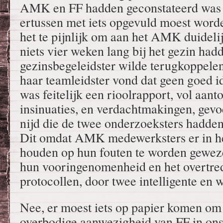
AMK en FF hadden geconstateerd was zo
ertussen met iets opgevuld moest worde
het te pijnlijk om aan het AMK duideli
niets vier weken lang bij het gezin had
gezinsbegeleidster wilde terugkoppel
haar teamleidster vond dat geen goed 
was feitelijk een rioolrapport, vol aan
insinuaties, en verdachtmakingen, gevo
nijd die de twee onderzoeksters hadden
Dit omdat AMK medewerksters er in he
houden op hun fouten te worden geweze
hun vooringenomenheid en het overtre
protocollen, door twee intelligente en 
Nee, er moest iets op papier komen o
overbodige aanwezigheid van FF in ons 