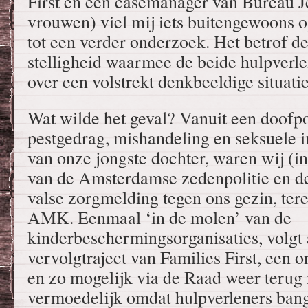
First en een casemanager van Bureau 
vrouwen) viel mij iets buitengewoons o
tot een verder onderzoek. Het betrof de
stelligheid waarmee de beide hulpverl
over een volstrekt denkbeeldige situatie
Wat wilde het geval? Vanuit een doofpo
pestgedrag, mishandeling en seksuele i
van onze jongste dochter, waren wij (
van de Amsterdamse zedenpolitie en de
valse zorgmelding tegen ons gezin, ter
AMK. Eenmaal ‘in de molen’ van de
kinderbeschermingsorganisaties, volgt
vervolgtraject van Families First, een
en zo mogelijk via de Raad weer terug 
vermoedelijk omdat hulpverleners bang 