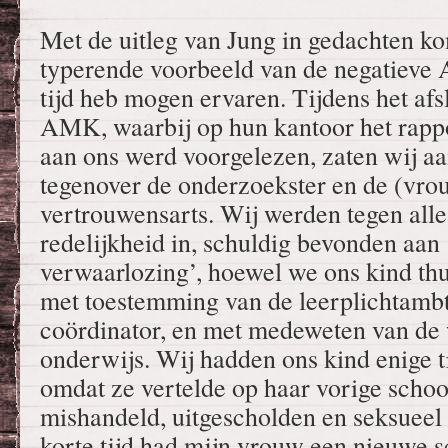
Met de uitleg van Jung in gedachten ko
typerende voorbeeld van de negatieve A
tijd heb mogen ervaren. Tijdens het afs
AMK, waarbij op hun kantoor het rapp
aan ons werd voorgelezen, zaten wij aan
tegenover de onderzoekster en de (vro
vertrouwensarts. Wij werden tegen alle
redelijkheid in, schuldig bevonden aan
verwaarlozing’, hoewel we ons kind th
met toestemming van de leerplichtambt
coördinator, en met medeweten van de
onderwijs. Wij hadden ons kind enige t
omdat ze vertelde op haar vorige schoo
mishandeld, uitgescholden en seksueel
korte tijd had mijn vrouw een nieuwe s