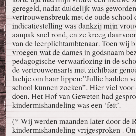
geregeld, nadat duidelijk was geworden
vertrouwensbreuk met de oude school d
indicatiestelling was dankzij mijn vro
aanpak snel rond, en ze kreeg daarvoo
van de leerplichtambtenaar. Toen wij bi
vroegen wat de dames in godsnaam bez
pedagogische verwaarlozing in de scho
de vertrouwensarts met zichtbaar geno
lachje om haar lippen:”Jullie hadden v
school kunnen zoeken”. Hier viel voor 
doen. Het Hof van Geweten had gespr
kindermishandeling was een ‘feit’.
(* Wij werden maanden later door de 
kindermishandeling vrijgesproken . O