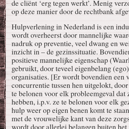
de cliënt ‘erg tegen werkt’. Menig verz
op deze manier door de rechtbank afg
Hulpverlening in Nederland is een indu
wordt overheerst door mannelijke waa
nadruk op preventie, veel dwang en wei
inzicht in – de gezinssituatie. Bovendi
positieve mannelijke eigenschap (Waarh
gebruikt, door teveel eigenbelang (ego
organisaties. [Er wordt bovendien een
concurrentie tussen hen uitgelokt, doo
te belonen voor elk probleemgeval dat 
hebben, i.p.v. ze te belonen voor elk ge
hulp weer op eigen benen komt te staan
met de vrouwelijke kant van deze zorgs
wordt door allerlei belangen buiten het