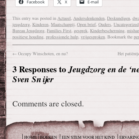
Facebook
X
E-mail
This entry was posted in
Actueel
,
Andersdenkenden
,
Deskundigen
,
dwa
jeugdzorg
,
Kinderen
,
Maatschappij
,
Open brief
,
Ouders
,
Uncategorized
Bureau Jeugdzorg
,
Families First
,
gesprek
,
Kinderbescherming
,
mishan
positieve houding
,
professionele hulp
,
vrijgesproken
. Bookmark the
pe
←
Occupy Winschoten, en nu?
Het patiëntj
3 Responses to
Jeugdzorg en de ‘n
Sven Snijer
Comments are closed.
HOME
BOEKEN
EEN STEM VOOR HET KIND
ERVARIN