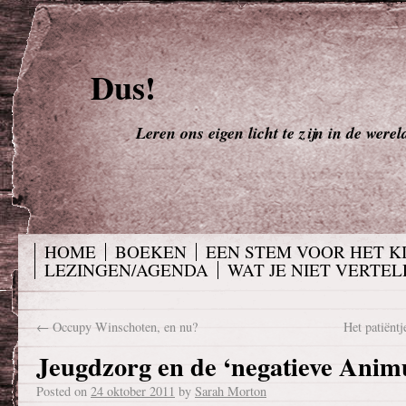
Dus!
Leren ons eigen licht te zijn in de werel
HOME
BOEKEN
EEN STEM VOOR HET K
LEZINGEN/AGENDA
WAT JE NIET VERTELD
←
Occupy Winschoten, en nu?
Het patiëntj
Jeugdzorg en de ‘negatieve Animu
Posted on
24 oktober 2011
by
Sarah Morton