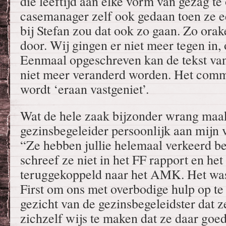
die leeftijd aan elke vorm van gezag te
casemanager zelf ook gedaan toen ze 
bij Stefan zou dat ook zo gaan. Zo ora
door. Wij gingen er niet meer tegen in,
Eenmaal opgeschreven kan de tekst va
niet meer veranderd worden. Het comm
wordt ‘eraan vastgeniet’.
Wat de hele zaak bijzonder wrang maak
gezinsbegeleider persoonlijk aan mijn
“Ze hebben jullie helemaal verkeerd b
schreef ze niet in het FF rapport en het
teruggekoppeld naar het AMK. Het was 
First om ons met overbodige hulp op te 
gezicht van de gezinsbegeleidster dat z
zichzelf wijs te maken dat ze daar goed