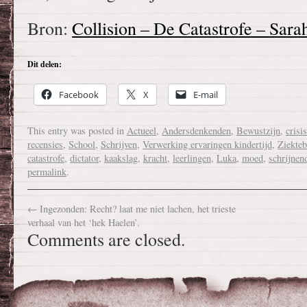
Bron:
Collision – De Catastrofe – Sar
Dit delen:
Facebook
X
E-mail
This entry was posted in
Actueel
,
Andersdenkenden
,
Bewustzijn
,
crisis
recensies
,
School
,
Schrijven
,
Verwerking ervaringen kindertijd
,
Ziekteb
catastrofe
,
dictator
,
kaakslag
,
kracht
,
leerlingen
,
Luka
,
moed
,
schrijnen
permalink
.
←
Ingezonden: Recht? laat me niet lachen, het trieste
verhaal van het ‘hek Haelen’.
Comments are closed.