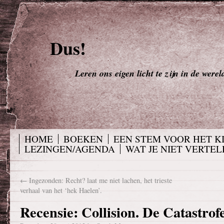
Dus!
Leren ons eigen licht te zijn in de werel
HOME
BOEKEN
EEN STEM VOOR HET K
LEZINGEN/AGENDA
WAT JE NIET VERTELD
←
Ingezonden: Recht? laat me niet lachen, het trieste
verhaal van het ‘hek Haelen’.
Recensie: Collision. De Catastro