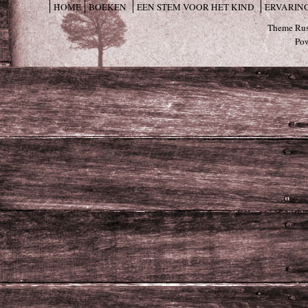
HOME
BOEKEN
EEN STEM VOOR HET KIND
ERVARIN
Theme Rus
Po