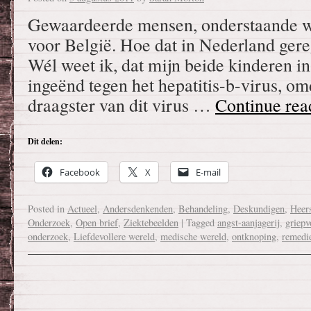
Gewaardeerde mensen, onderstaande we
voor België. Hoe dat in Nederland gerege
Wél weet ik, dat mijn beide kinderen in
ingeënd tegen het hepatitis-b-virus, o
draagster van dit virus …
Continue re
Dit delen:
Facebook
X
E-mail
Posted in
Actueel
,
Andersdenkenden
,
Behandeling
,
Deskundigen
,
Heer
Onderzoek
,
Open brief
,
Ziektebeelden
|
Tagged
angst-aanjagerij
,
griep
onderzoek
,
Liefdevollere wereld
,
medische wereld
,
ontknoping
,
remedi