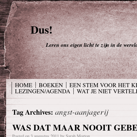
Dus!
Leren ons eigen licht te zijn in de werel
HOME
BOEKEN
EEN STEM VOOR HET K
LEZINGEN/AGENDA
WAT JE NIET VERTELD
angst-aanjagerij
Tag Archives:
WAS DAT MAAR NOOIT GEBE
Posted on
3 augustus 2011
by
Sarah Morton