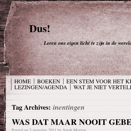
Dus!
Leren ons eigen licht te zijn in de werel
HOME
BOEKEN
EEN STEM VOOR HET K
LEZINGEN/AGENDA
WAT JE NIET VERTELD
inentingen
Tag Archives:
WAS DAT MAAR NOOIT GEBE
Posted on
3 augustus 2011
by
Sarah Morton