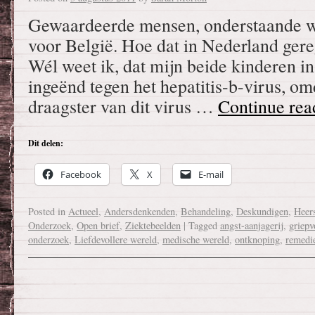
Gewaardeerde mensen, onderstaande we
voor België. Hoe dat in Nederland gerege
Wél weet ik, dat mijn beide kinderen in
ingeënd tegen het hepatitis-b-virus, o
draagster van dit virus …
Continue re
Dit delen:
Facebook
X
E-mail
Posted in
Actueel
,
Andersdenkenden
,
Behandeling
,
Deskundigen
,
Heer
Onderzoek
,
Open brief
,
Ziektebeelden
|
Tagged
angst-aanjagerij
,
griep
onderzoek
,
Liefdevollere wereld
,
medische wereld
,
ontknoping
,
remedi