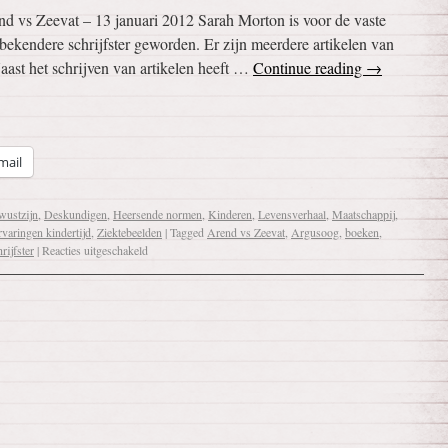
d vs Zeevat – 13 januari 2012 Sarah Morton is voor de vaste
bekendere schrijfster geworden. Er zijn meerdere artikelen van
aast het schrijven van artikelen heeft …
Continue reading
→
mail
wustzijn
,
Deskundigen
,
Heersende normen
,
Kinderen
,
Levensverhaal
,
Maatschappij
,
varingen kindertijd
,
Ziektebeelden
|
Tagged
Arend vs Zeevat
,
Argusoog
,
boeken
,
rijfster
|
Reacties uitgeschakeld