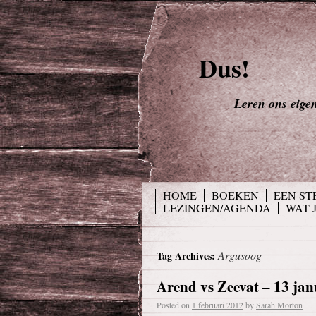
Dus!
Leren ons eigen 
HOME
BOEKEN
EEN ST
LEZINGEN/AGENDA
WAT 
Argusoog
Tag Archives:
Arend vs Zeevat – 13 jan
Posted on
1 februari 2012
by
Sarah Morton