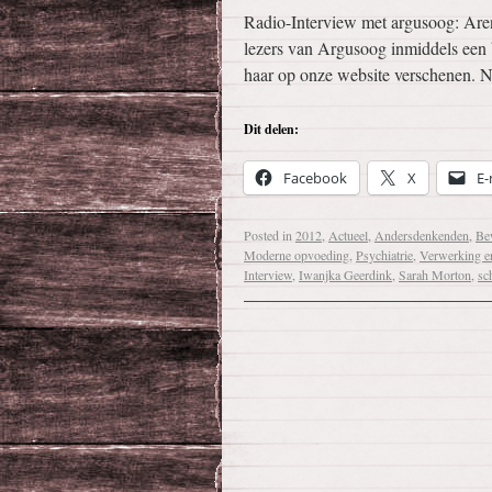
Radio-Interview met argusoog: Aren
lezers van Argusoog inmiddels een 
haar op onze website verschenen. N
Dit delen:
Facebook
X
E-
Posted in
2012
,
Actueel
,
Andersdenkenden
,
Be
Moderne opvoeding
,
Psychiatrie
,
Verwerking er
Interview
,
Iwanjka Geerdink
,
Sarah Morton
,
sch