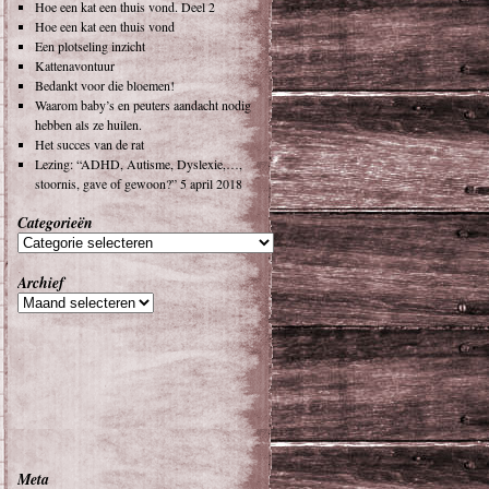
Hoe een kat een thuis vond. Deel 2
Hoe een kat een thuis vond
Een plotseling inzicht
Kattenavontuur
Bedankt voor die bloemen!
Waarom baby’s en peuters aandacht nodig
hebben als ze huilen.
Het succes van de rat
Lezing: “ADHD, Autisme, Dyslexie,…,
stoornis, gave of gewoon?” 5 april 2018
Categorieën
Archief
Meta