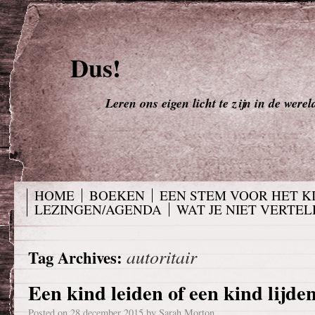
Dus!
Leren ons eigen licht te zijn in de werel
HOME
BOEKEN
EEN STEM VOOR HET K
LEZINGEN/AGENDA
WAT JE NIET VERTELD
autoritair
Tag Archives:
Een kind leiden of een kind lijde
Posted on
28 december 2015
by
Sarah Morton