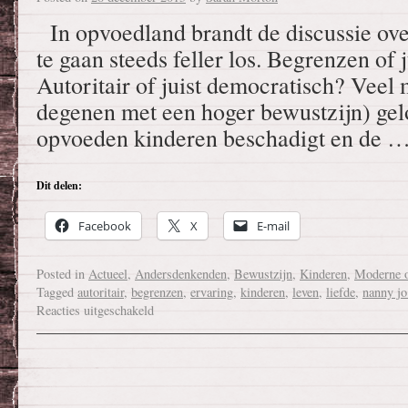
In opvoedland brandt de discussie ov
te gaan steeds feller los. Begrenzen of j
Autoritair of juist democratisch? Veel
degenen met een hoger bewustzijn) gelo
opvoeden kinderen beschadigt en de 
Dit delen:
Facebook
X
E-mail
Posted in
Actueel
,
Andersdenkenden
,
Bewustzijn
,
Kinderen
,
Moderne 
Tagged
autoritair
,
begrenzen
,
ervaring
,
kinderen
,
leven
,
liefde
,
nanny jo
Reacties uitgeschakeld