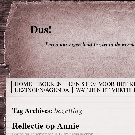
Dus!
Leren ons eigen licht te zijn in de werel
HOME
BOEKEN
EEN STEM VOOR HET K
LEZINGEN/AGENDA
WAT JE NIET VERTELD
bezetting
Tag Archives:
Reflectie op Annie
Posted on
15 september 2017
by
Sarah Morton