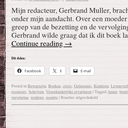
Mijn redacteur, Gerbrand Muller, brac
onder mijn aandacht. Over een moeder 
greep van de bezetting en de vervolgin
Gerbrand wilde graag dat ik dit boek l
Continue reading
→
Dit delen:
Facebook
X
E-mail
Posted in
Bewustzijn
,
Boeken
,
crisis
,
Getuigenis
,
Kinderen
,
Levensver
recensies
,
Schrijven
,
Vroegkinderlijke ervaringen
|
Tagged
Annie
,
bezet
vervolging
,
weduwe
,
zoontje
|
Reacties uitgeschakeld