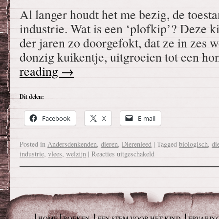
Al langer houdt het me bezig, de toesta
industrie. Wat is een ‘plofkip’? Deze k
der jaren zo doorgefokt, dat ze in zes 
donzig kuikentje, uitgroeien tot een 
reading
→
Dit delen:
Facebook
X
E-mail
Posted in
Andersdenkenden
,
dieren
,
Dierenleed
|
Tagged
biologisch
,
di
industrie
,
vlees
,
welzijn
|
Reacties uitgeschakeld
HOME
BOEKEN
EEN STEM VOOR HET KIND
ERVARIN