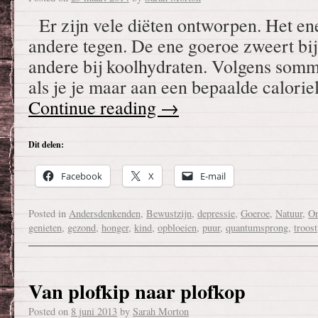
Er zijn vele diëten ontworpen. Het en
andere tegen. De ene goeroe zweert bij 
andere bij koolhydraten. Volgens sommi
als je je maar aan een bepaalde calori
Continue reading
→
Dit delen:
Facebook
X
E-mail
Posted in
Andersdenkenden
,
Bewustzijn
,
depressie
,
Goeroe
,
Natuur
,
On
genieten
,
gezond
,
honger
,
kind
,
opbloeien
,
puur
,
quantumsprong
,
troost
Van plofkip naar plofkop
Posted on
8 juni 2013
by
Sarah Morton