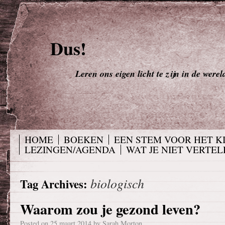
Dus!
Leren ons eigen licht te zijn in de werel
HOME
BOEKEN
EEN STEM VOOR HET K
LEZINGEN/AGENDA
WAT JE NIET VERTELD
biologisch
Tag Archives:
Waarom zou je gezond leven?
Posted on
25 maart 2014
by
Sarah Morton