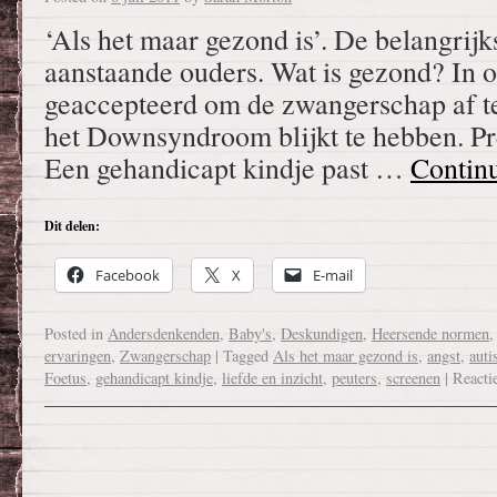
‘Als het maar gezond is’. De belangrij
aanstaande ouders. Wat is gezond? In o
geaccepteerd om de zwangerschap af te
het Downsyndroom blijkt te hebben. Pr
Een gehandicapt kindje past …
Contin
Dit delen:
Facebook
X
E-mail
Posted in
Andersdenkenden
,
Baby's
,
Deskundigen
,
Heersende normen
ervaringen
,
Zwangerschap
|
Tagged
Als het maar gezond is
,
angst
,
aut
Foetus
,
gehandicapt kindje
,
liefde en inzicht
,
peuters
,
screenen
|
Reacti