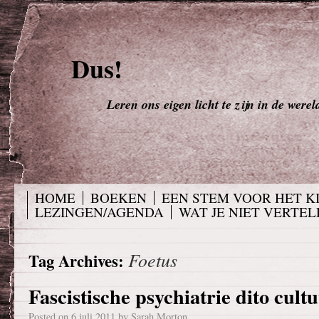
Dus!
Leren ons eigen licht te zijn in de werel
HOME
BOEKEN
EEN STEM VOOR HET K
LEZINGEN/AGENDA
WAT JE NIET VERTELD
Foetus
Tag Archives:
Fascistische psychiatrie dito cultu
Posted on
6 juli 2011
by
Sarah Morton