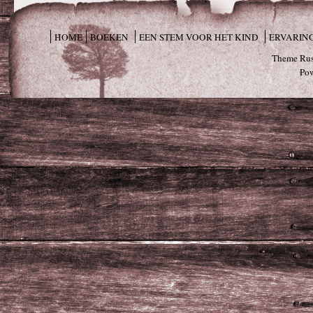
HOME
BOEKEN
EEN STEM VOOR HET KIND
ERVARIN
Theme Rus
Po