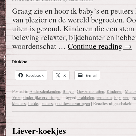
Graag zie en hoor ik baby’s en peuters 
van plezier en de wereld begroeten. Oo
uiten is gezond. Kinderen die een stem 
beleving relaxter, bijdehanter en hebbe
woordenschat …
Continue reading
→
Dit delen:
Facebook
X
E-mail
Posted in
Andersdenkenden
,
Baby's
,
Gevoelens uiten
,
Kinderen
,
Maats
Vroegkinderlijke ervaringen
|
Tagged
brabbelen
,
een stem
,
fopspeen
,
ge
kleuters
,
liefde
,
peuters
,
positieve ervaringen
|
Reacties uitgeschakeld
Liever-koekjes