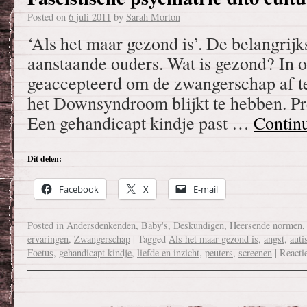
Posted on
6 juli 2011
by
Sarah Morton
‘Als het maar gezond is’. De belangrij
aanstaande ouders. Wat is gezond? In o
geaccepteerd om de zwangerschap af te
het Downsyndroom blijkt te hebben. Pr
Een gehandicapt kindje past …
Contin
Dit delen:
Facebook
X
E-mail
Posted in
Andersdenkenden
,
Baby's
,
Deskundigen
,
Heersende normen
ervaringen
,
Zwangerschap
|
Tagged
Als het maar gezond is
,
angst
,
aut
Foetus
,
gehandicapt kindje
,
liefde en inzicht
,
peuters
,
screenen
|
Reacti