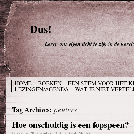
Dus!
Leren ons eigen licht te zijn in de werel
HOME
BOEKEN
EEN STEM VOOR HET K
LEZINGEN/AGENDA
WAT JE NIET VERTELD
peuters
Tag Archives:
Hoe onschuldig is een fopspeen?
Posted on
20 november 2013
by
Sarah Morton