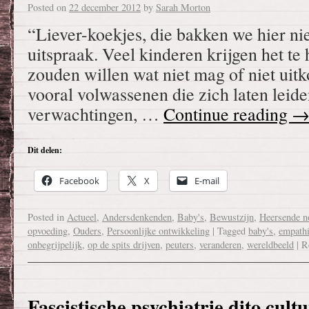
Posted on
22 december 2012
by
Sarah Morton
“Liever-koekjes, die bakken we hier nie
uitspraak. Veel kinderen krijgen het te h
zouden willen wat niet mag of niet uitk
vooral volwassenen die zich laten leide
verwachtingen, …
Continue reading
Dit delen:
Facebook
X
E-mail
Posted in
Actueel
,
Andersdenkenden
,
Baby's
,
Bewustzijn
,
Heersende 
opvoeding
,
Ouders
,
Persoonlijke ontwikkeling
|
Tagged
baby's
,
empath
onbegrijpelijk
,
op de spits drijven
,
peuters
,
veranderen
,
wereldbeeld
|
R
Fascistische psychiatrie dito cultu