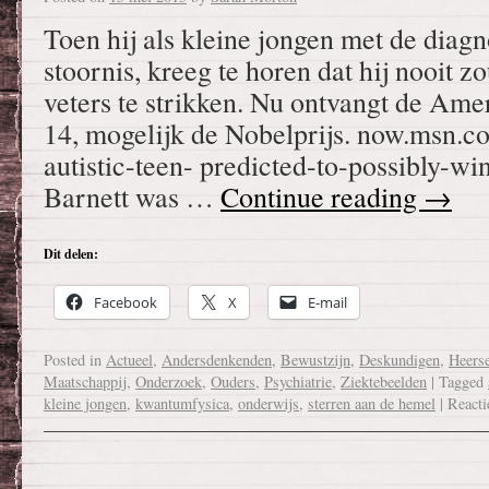
Toen hij als kleine jongen met de diagn
stoornis, kreeg te horen dat hij nooit zo
veters te strikken. Nu ontvangt de Ame
14, mogelijk de Nobelprijs. now.msn.c
autistic-teen- predicted-to-possibly-w
Barnett was …
Continue reading
→
Dit delen:
Facebook
X
E-mail
Posted in
Actueel
,
Andersdenkenden
,
Bewustzijn
,
Deskundigen
,
Heers
Maatschappij
,
Onderzoek
,
Ouders
,
Psychiatrie
,
Ziektebeelden
|
Tagged
kleine jongen
,
kwantumfysica
,
onderwijs
,
sterren aan de hemel
|
Reacti