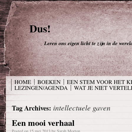
Dus!
Leren ons eigen licht te zijn in de werel
HOME
BOEKEN
EEN STEM VOOR HET K
LEZINGEN/AGENDA
WAT JE NIET VERTELD
intellectuele gaven
Tag Archives:
Een mooi verhaal
Posted on
15 mei 2013
by
Sarah Morton