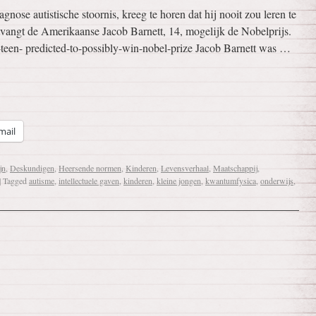
gnose autistische stoornis, kreeg te horen dat hij nooit zou leren te
ontvangt de Amerikaanse Jacob Barnett, 14, mogelijk de Nobelprijs.
-teen- predicted-to-possibly-win-nobel-prize Jacob Barnett was …
mail
jn
,
Deskundigen
,
Heersende normen
,
Kinderen
,
Levensverhaal
,
Maatschappij
,
|
Tagged
autisme
,
intellectuele gaven
,
kinderen
,
kleine jongen
,
kwantumfysica
,
onderwijs
,