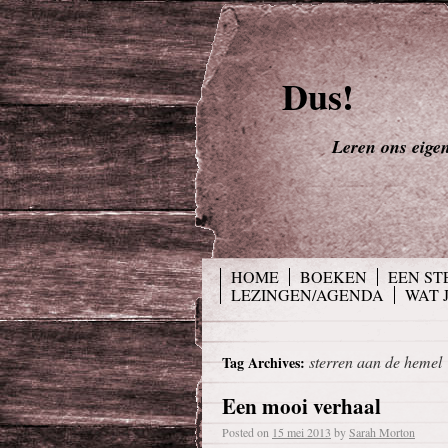
Dus!
Leren ons eigen 
HOME
BOEKEN
EEN ST
LEZINGEN/AGENDA
WAT 
sterren aan de hemel
Tag Archives:
Een mooi verhaal
Posted on
15 mei 2013
by
Sarah Morton