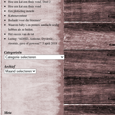
Hoe een kat een thuis vond. Deel 2
Hoe een kat een thuis vond
Een plotseling inzicht
Kattenavontuur
Bedankt voor die bloemen!
Waarom baby’s en peuters aandacht nodig
hebben als ze huilen.
Het succes van de rat
Lezing: “ADHD, Autisme, Dyslexie,…,
stoornis, gave of gewoon?” 5 april 2018
Categorieën
Archief
Meta