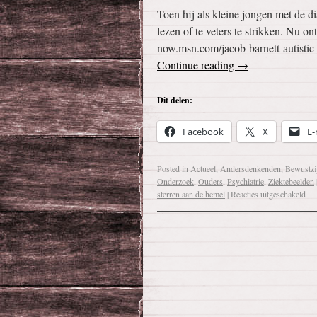
Toen hij als kleine jongen met de dia
lezen of te veters te strikken. Nu 
now.msn.com/jacob-barnett-autistic
Continue reading
→
Dit delen:
Facebook
X
E-
Posted in
Actueel
,
Andersdenkenden
,
Bewustzi
Onderzoek
,
Ouders
,
Psychiatrie
,
Ziektebeelden
sterren aan de hemel
|
Reacties uitgeschakeld