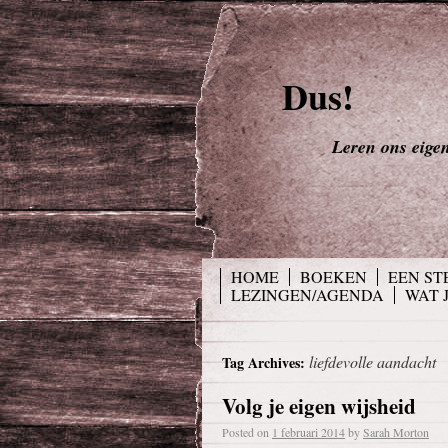
Dus!
Leren ons eigen 
HOME
BOEKEN
EEN ST
LEZINGEN/AGENDA
WAT 
liefdevolle aandacht
Tag Archives:
Volg je eigen wijsheid
Posted on
1 februari 2014
by
Sarah Morton