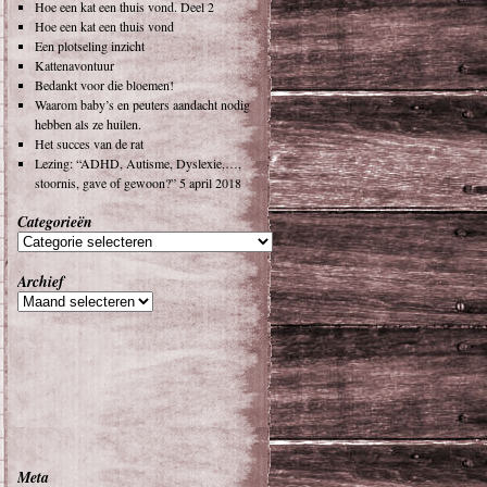
Hoe een kat een thuis vond. Deel 2
Hoe een kat een thuis vond
Een plotseling inzicht
Kattenavontuur
Bedankt voor die bloemen!
Waarom baby’s en peuters aandacht nodig
hebben als ze huilen.
Het succes van de rat
Lezing: “ADHD, Autisme, Dyslexie,…,
stoornis, gave of gewoon?” 5 april 2018
Categorieën
Archief
Meta