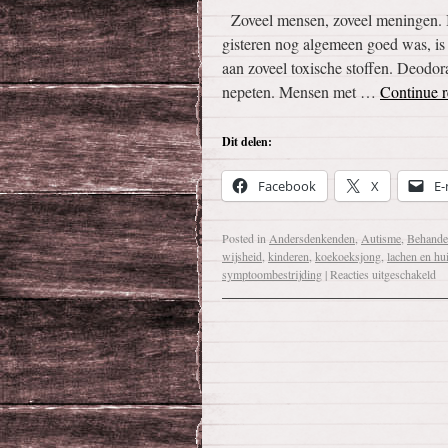
Zoveel mensen, zoveel meningen. Ie
gisteren nog algemeen goed was, is
aan zoveel toxische stoffen. Deodo
nepeten. Mensen met …
Continue 
Dit delen:
Facebook
X
E-
Posted in
Andersdenkenden
,
Autisme
,
Behande
wijsheid
,
kinderen
,
koekoeksjong
,
lachen en hu
symptoombestrijding
|
Reacties uitgeschakeld