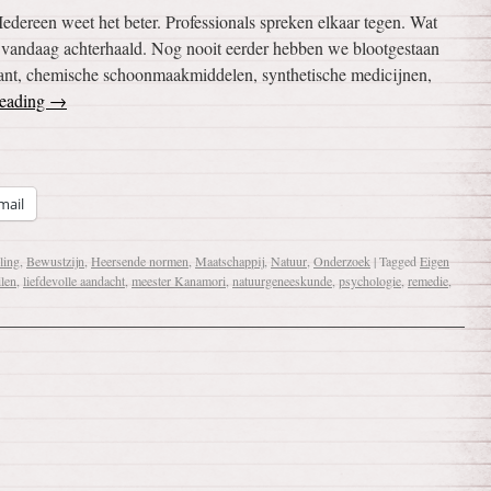
dereen weet het beter. Professionals spreken elkaar tegen. Wat
 vandaag achterhaald. Nog nooit eerder hebben we blootgestaan
rant, chemische schoonmaakmiddelen, synthetische medicijnen,
reading
→
mail
ling
,
Bewustzijn
,
Heersende normen
,
Maatschappij
,
Natuur
,
Onderzoek
|
Tagged
Eigen
ilen
,
liefdevolle aandacht
,
meester Kanamori
,
natuurgeneeskunde
,
psychologie
,
remedie
,