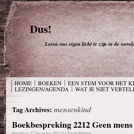
Dus!
Leren ons eigen licht te zijn in de werel
HOME
BOEKEN
EEN STEM VOOR HET K
LEZINGEN/AGENDA
WAT JE NIET VERTELD
mensenkind
Tag Archives:
Boekbespreking 2212 Geen mens
Posted on
27 december 2012
by
Sarah Morton