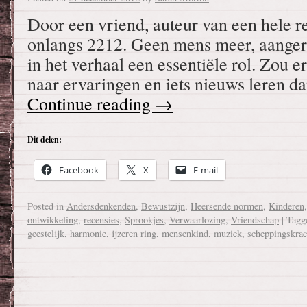
Door een vriend, auteur van een hele r
onlangs 2212. Geen mens meer, aangere
in het verhaal een essentiële rol. Zou er 
naar ervaringen en iets nieuws leren 
Continue reading
→
Dit delen:
Facebook
X
E-mail
Posted in
Andersdenkenden
,
Bewustzijn
,
Heersende normen
,
Kinderen
ontwikkeling
,
recensies
,
Sprookjes
,
Verwaarlozing
,
Vriendschap
|
Tagg
geestelijk
,
harmonie
,
ijzeren ring
,
mensenkind
,
muziek
,
scheppingskrac