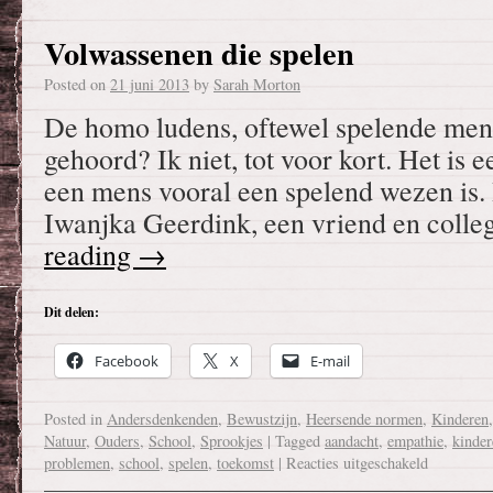
Volwassenen die spelen
Posted on
21 juni 2013
by
Sarah Morton
De homo ludens, oftewel spelende men
gehoord? Ik niet, tot voor kort. Het is
een mens vooral een spelend wezen is.
Iwanjka Geerdink, een vriend en colle
reading
→
Dit delen:
Facebook
X
E-mail
Posted in
Andersdenkenden
,
Bewustzijn
,
Heersende normen
,
Kinderen
Natuur
,
Ouders
,
School
,
Sprookjes
|
Tagged
aandacht
,
empathie
,
kinder
problemen
,
school
,
spelen
,
toekomst
|
Reacties uitgeschakeld