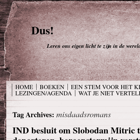
Dus!
Leren ons eigen licht te zijn in de werel
HOME
BOEKEN
EEN STEM VOOR HET K
LEZINGEN/AGENDA
WAT JE NIET VERTELD
misdaadsromans
Tag Archives:
IND besluit om Slobodan Mitric 