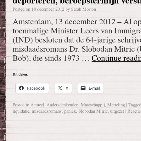
deporteren, beroepstermijn vers
Posted on
18 december 2012
by
Sarah Morton
Amsterdam, 13 december 2012 – Al op 1
toenmalige Minister Leers van Immigrat
(IND) besloten dat de 64-jarige schrijve
misdaadsromans Dr. Slobodan Mitric (b
Bob), die sinds 1973 …
Continue read
Dit delen:
Facebook
X
E-mail
Posted in
Actueel
,
Andersdenkenden
,
Maatschappij
,
Marteling
|
Tagge
liquidatie
,
misdaadsromans
,
paniek
,
Slobodan Mitric
,
uitgezet
|
Reactie