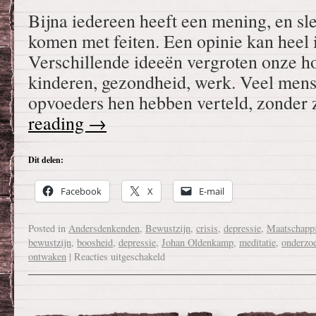
Bijna iedereen heeft een mening, en s
komen met feiten. Een opinie kan heel i
Verschillende ideeën vergroten onze h
kinderen, gezondheid, werk. Veel men
opvoeders hen hebben verteld, zonder
reading
→
Dit delen:
Facebook
X
E-mail
Posted in
Andersdenkenden
,
Bewustzijn
,
crisis
,
depressie
,
Maatschappi
bewustzijn
,
boosheid
,
depressie
,
Johan Oldenkamp
,
meditatie
,
onderzo
ontwaken
|
Reacties uitgeschakeld