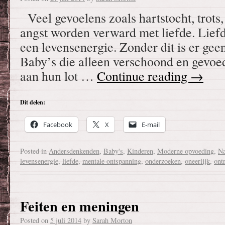
Veel gevoelens zoals hartstocht, trots,
angst worden verward met liefde. Liefd
een levensenergie. Zonder dit is er gee
Baby’s die alleen verschoond en gevoe
aan hun lot …
Continue reading
→
Dit delen:
Facebook
X
E-mail
Posted in
Andersdenkenden
,
Baby's
,
Kinderen
,
Moderne opvoeding
,
Na
levensenergie
,
liefde
,
mentale ontspanning
,
onderzoeken
,
oneerlijk
,
ont
Feiten en meningen
Posted on
5 juli 2014
by
Sarah Morton