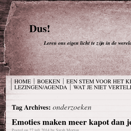
Dus!
Leren ons eigen licht te zijn in de werel
HOME
BOEKEN
EEN STEM VOOR HET K
LEZINGEN/AGENDA
WAT JE NIET VERTELD
onderzoeken
Tag Archives:
Emoties maken meer kapot dan je 
Posted on
27 juli 2014
by
Sarah Morton