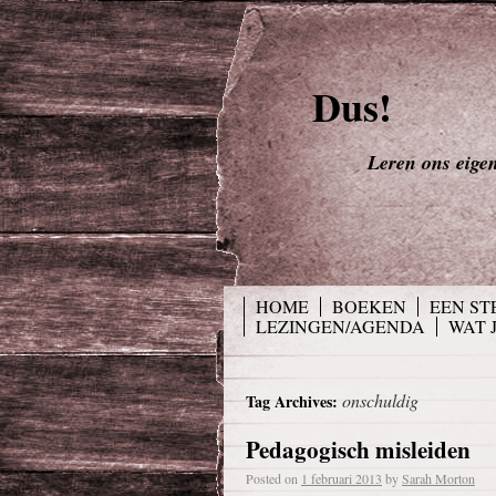
Dus!
Leren ons eigen 
HOME
BOEKEN
EEN ST
LEZINGEN/AGENDA
WAT 
onschuldig
Tag Archives:
Pedagogisch misleiden
Posted on
1 februari 2013
by
Sarah Morton