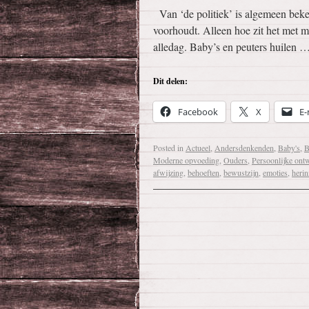
Van ‘de politiek’ is algemeen beken
voorhoudt. Alleen hoe zit het met m
alledag. Baby’s en peuters huilen 
Dit delen:
Facebook
X
E-
Posted in
Actueel
,
Andersdenkenden
,
Baby's
,
B
Moderne opvoeding
,
Ouders
,
Persoonlijke ont
afwijzing
,
behoeften
,
bewustzijn
,
emoties
,
herin