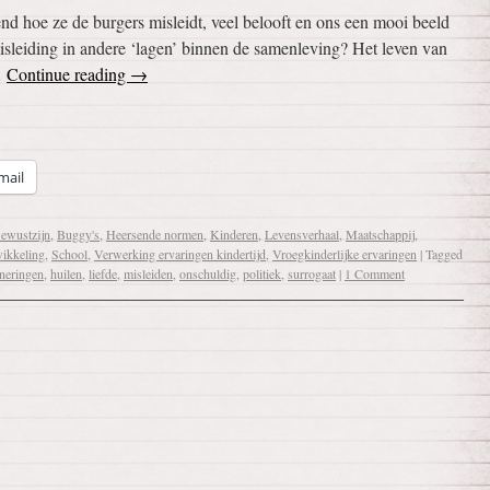
d hoe ze de burgers misleidt, veel belooft en ons een mooi beeld
isleiding in andere ‘lagen’ binnen de samenleving? Het leven van
…
Continue reading
→
mail
ewustzijn
,
Buggy's
,
Heersende normen
,
Kinderen
,
Levensverhaal
,
Maatschappij
,
wikkeling
,
School
,
Verwerking ervaringen kindertijd
,
Vroegkinderlijke ervaringen
|
Tagged
neringen
,
huilen
,
liefde
,
misleiden
,
onschuldig
,
politiek
,
surrogaat
|
1 Comment