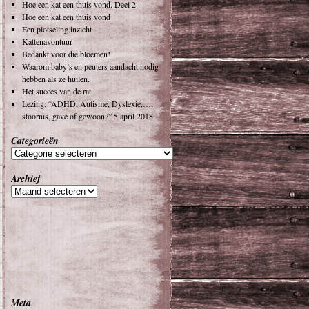
Hoe een kat een thuis vond. Deel 2
Hoe een kat een thuis vond
Een plotseling inzicht
Kattenavontuur
Bedankt voor die bloemen!
Waarom baby’s en peuters aandacht nodig
hebben als ze huilen.
Het succes van de rat
Lezing: “ADHD, Autisme, Dyslexie,…,
stoornis, gave of gewoon?” 5 april 2018
Categorieën
Archief
Meta