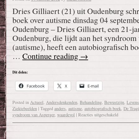
Dries Gilliaert (21) uit Oudenburg schr
boek over autisme dinsdag 04 septem
Oudenburg – Dries Gilliaert, een 21-jar
Oudenburg, die lijdt aan het syndroom
(autisme), heeft een autobiografisch bo
…
Continue reading
→
Dit delen:
Facebook
X
E-mail
Posted in
Actueel
,
Andersdenkenden
,
Behandeling
,
Bewustzijn
,
Levens
Ziektebeelden
|
Tagged
anders
,
autisme
,
autobiografisch boek
,
De Tragi
syndroom van Asperger
,
waardevol
|
Reacties uitgeschakeld