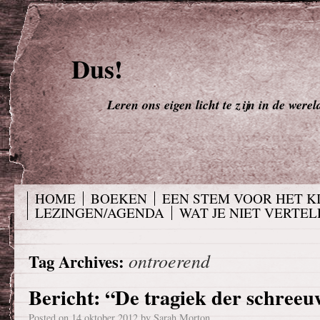
Dus!
Leren ons eigen licht te zijn in de werel
HOME
BOEKEN
EEN STEM VOOR HET K
LEZINGEN/AGENDA
WAT JE NIET VERTELD
ontroerend
Tag Archives:
Bericht: “De tragiek der schreeu
Posted on
14 oktober 2012
by
Sarah Morton