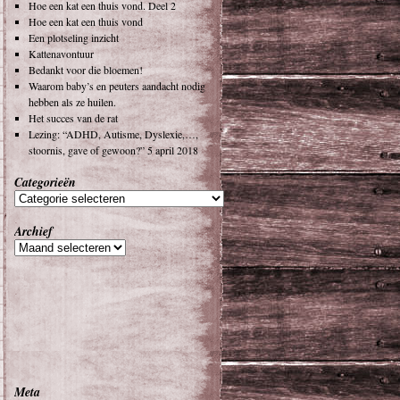
Hoe een kat een thuis vond. Deel 2
Hoe een kat een thuis vond
Een plotseling inzicht
Kattenavontuur
Bedankt voor die bloemen!
Waarom baby’s en peuters aandacht nodig
hebben als ze huilen.
Het succes van de rat
Lezing: “ADHD, Autisme, Dyslexie,…,
stoornis, gave of gewoon?” 5 april 2018
Categorieën
Archief
Meta