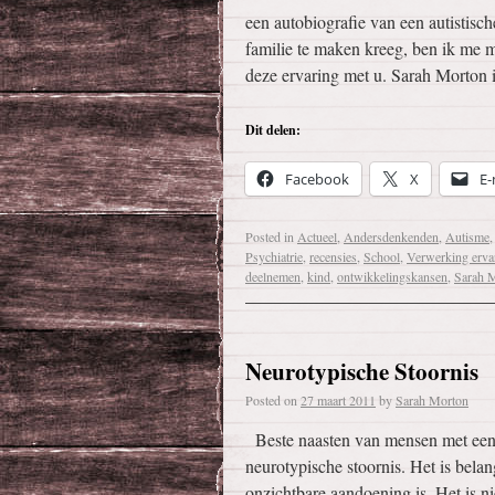
een autobiografie van een autistis
familie te maken kreeg, ben ik me 
deze ervaring met u. Sarah Morton
Dit delen:
Facebook
X
E-
Posted in
Actueel
,
Andersdenkenden
,
Autisme
Psychiatrie
,
recensies
,
School
,
Verwerking ervar
deelnemen
,
kind
,
ontwikkelingskansen
,
Sarah 
Neurotypische Stoornis
Posted on
27 maart 2011
by
Sarah Morton
Beste naasten van mensen met een p
neurotypische stoornis. Het is bela
onzichtbare aandoening is. Het is 