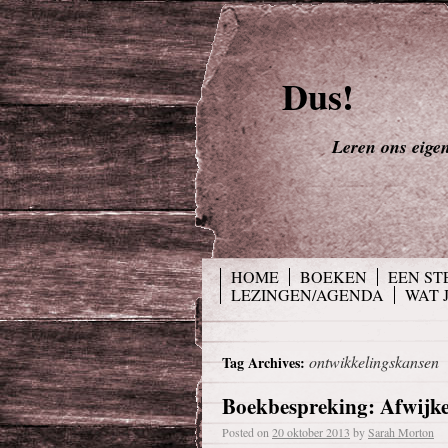
Dus!
Leren ons eigen 
HOME
BOEKEN
EEN ST
LEZINGEN/AGENDA
WAT 
ontwikkelingskansen
Tag Archives:
Boekbespreking: Afwijke
Posted on
20 oktober 2013
by
Sarah Morton