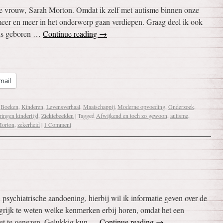
che vrouw, Sarah Morton. Omdat ik zelf met autisme binnen onze
meer en meer in het onderwerp gaan verdiepen. Graag deel ik ook
 is geboren …
Continue reading
→
mail
,
Boeken
,
Kinderen
,
Levensverhaal
,
Maatschappij
,
Moderne opvoeding
,
Onderzoek
,
ingen kindertijd
,
Ziektebeelden
|
Tagged
Afwijkend en toch zo gewoon
,
autisme
,
Morton
,
zekerheid
|
1 Comment
sychiatrische aandoening, hierbij wil ik informatie geven over de
ngrijk te weten welke kenmerken erbij horen, omdat het een
niet te genezen. Gelukkig kun …
Continue reading
→