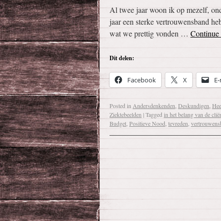
Al twee jaar woon ik op mezelf, ond
jaar een sterke vertrouwensband he
wat we prettig vonden …
Continue
Dit delen:
Facebook
X
E-
Posted in
Andersdenkenden
,
Deskundigen
,
Hee
Ziektebeelden
|
Tagged
in het belang van de clië
Budget
,
Positieve Nood
,
tevreden
,
vertrouwens