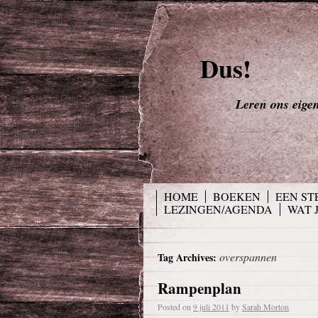
Dus!
Leren ons eigen 
HOME
BOEKEN
EEN ST
LEZINGEN/AGENDA
WAT 
overspannen
Tag Archives:
Rampenplan
Posted on
9 juli 2011
by
Sarah Morton