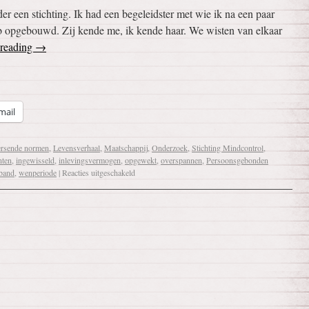
er een stichting. Ik had een begeleidster met wie ik na een paar
b opgebouwd. Zij kende me, ik kende haar. We wisten van elkaar
 reading
→
mail
rsende normen
,
Levensverhaal
,
Maatschappij
,
Onderzoek
,
Stichting Mindcontrol
,
nten
,
ingewisseld
,
inlevingsvermogen
,
opgewekt
,
overspannen
,
Persoonsgebonden
band
,
wenperiode
|
Reacties uitgeschakeld