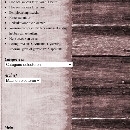
Hoe een kat een thuis vond. Deel 2
Hoe een kat een thuis vond
Een plotseling inzicht
Kattenavontuur
Bedankt voor die bloemen!
Waarom baby’s en peuters aandacht nodig
hebben als ze huilen.
Het succes van de rat
Lezing: “ADHD, Autisme, Dyslexie,…,
stoornis, gave of gewoon?” 5 april 2018
Categorieën
Archief
Meta