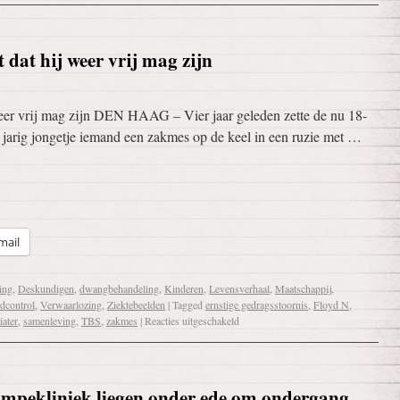
 dat hij weer vrij mag zijn
eer vrij mag zijn DEN HAAG – Vier jaar geleden zette de nu 18-
 jarig jongetje iemand een zakmes op de keel in een ruzie met …
mail
ing
,
Deskundigen
,
dwangbehandeling
,
Kinderen
,
Levensverhaal
,
Maatschappij
,
dcontrol
,
Verwaarlozing
,
Ziektebeelden
|
Tagged
ernstige gedragsstoornis
,
Floyd N
,
iater
,
samenleving
,
TBS
,
zakmes
|
Reacties uitgeschakeld
ompekliniek liegen onder ede om ondergang