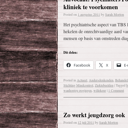
kliniek te voorkomen
Posted on
1 augustus 2011
by
Sarah Morton
Het psychiatrische aspect van TBS 
hekelen de onrechtvaardige aard va
mensen op basis van omstreden di
Dit delen:
Facebook
X
E-
Posted in
Actueel
,
Andersdenkenden
,
Behandel
Stichting Mindcontrol
,
Ziektebeelden
|
Tagged
b
wanhopige pogingen
,
willekeur
|
1 Comment
Zo werkt jeugdzorg ook
Posted on
12 juli 2011
by
Sarah Morton