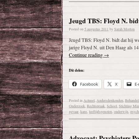
Jeugd TBS: Floyd N. bidt
Posted on
5 augustus 2011
by
Sarah Morton
Jeugd TBS: Floyd N. bidt dat hij w
jarige Floyd N. uit Den Haag als 14
Continue reading
→
Dit delen:
Facebook
X
E-
Posted in
Actueel
,
Andersdenkenden
,
Behandel
Onderzoek
,
Rechtspraak
,
School
,
Stichting Min
gevaar
,
kans
,
leeftijdsgenoten
,
onderwijs
,
psych
Advocaat: Psychiaters P