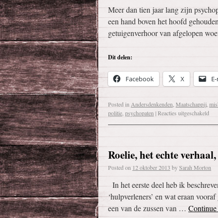
Meer dan tien jaar lang zijn psycho
een hand boven het hoofd gehouden d
getuigenverhoor van afgelopen wo
Dit delen:
Facebook
X
E-
Posted in
Andersdenkenden
,
Maatschappij
,
mis
politie
,
psychopaten
|
Reacties uitgeschakeld
Roelie, het echte verhaal,
Posted on
12 oktober 2013
by
Sarah Morton
In het eerste deel heb ik beschreve
‘hulpverleners’ en wat eraan vooraf 
een van de zussen van …
Continue