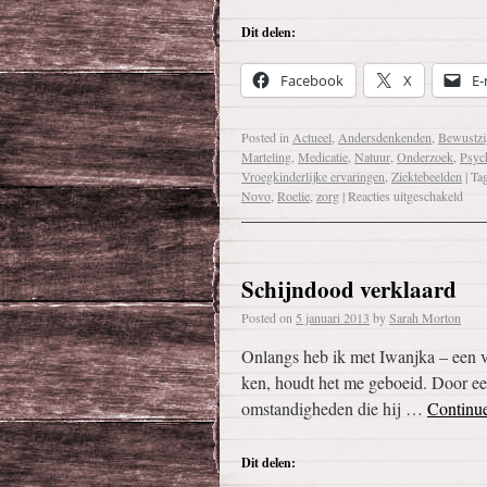
Dit delen:
Facebook
X
E-
Posted in
Actueel
,
Andersdenkenden
,
Bewustzi
Marteling
,
Medicatie
,
Natuur
,
Onderzoek
,
Psych
Vroegkinderlijke ervaringen
,
Ziektebeelden
|
Ta
Novo
,
Roelie
,
zorg
|
Reacties uitgeschakeld
Schijndood verklaard
Posted on
5 januari 2013
by
Sarah Morton
Onlangs heb ik met Iwanjka – een v
ken, houdt het me geboeid. Door een
omstandigheden die hij …
Continu
Dit delen: