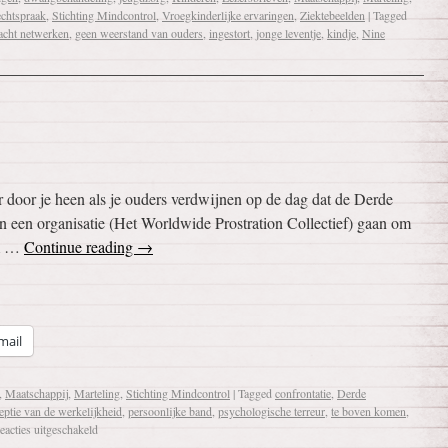
chtspraak
,
Stichting Mindcontrol
,
Vroegkinderlijke ervaringen
,
Ziektebeelden
|
Tagged
acht netwerken
,
geen weerstand van ouders
,
ingestort
,
jonge leventje
,
kindje
,
Nine
r door je heen als je ouders verdwijnen op de dag dat de Derde
n een organisatie (Het Worldwide Prostration Collectief) gaan om
am …
Continue reading
→
mail
,
Maatschappij
,
Marteling
,
Stichting Mindcontrol
|
Tagged
confrontatie
,
Derde
eptie van de werkelijkheid
,
persoonlijke band
,
psychologische terreur
,
te boven komen
,
eacties uitgeschakeld