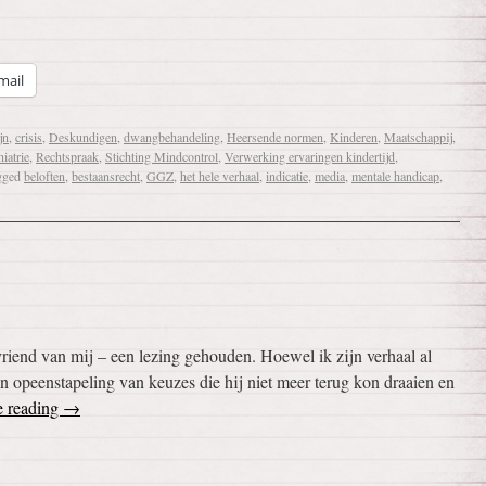
mail
jn
,
crisis
,
Deskundigen
,
dwangbehandeling
,
Heersende normen
,
Kinderen
,
Maatschappij
,
iatrie
,
Rechtspraak
,
Stichting Mindcontrol
,
Verwerking ervaringen kindertijd
,
gged
beloften
,
bestaansrecht
,
GGZ
,
het hele verhaal
,
indicatie
,
media
,
mentale handicap
,
riend van mij – een lezing gehouden. Hoewel ik zijn verhaal al
 opeenstapeling van keuzes die hij niet meer terug kon draaien en
e reading
→