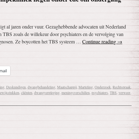
ligt al jaren onder vuur. Gezaghebbende advocaten uit Nederland
n TBS zoals de willekeur door psychiaters en de vervolging van
agnosen. Ze boycotten het TBS systeem …
Continue reading
→
mail
ing
,
Deskundigen
,
dwangbehandeling
,
Maatschappij
,
Marteling
,
Onderzoek
,
Rechtspraak
,
ewijsstukken
,
cliënten
,
dwangverpleging
,
meningsverschillen
,
psychiaters
,
TBS
,
verweer
,