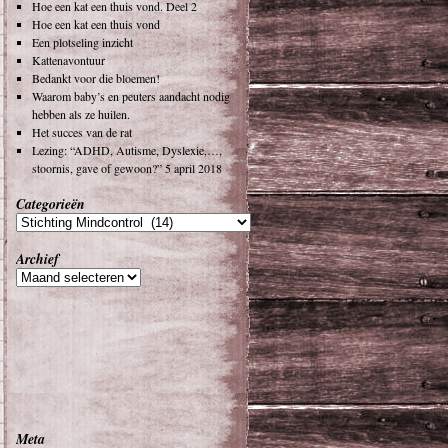
Hoe een kat een thuis vond. Deel 2
Hoe een kat een thuis vond
Een plotseling inzicht
Kattenavontuur
Bedankt voor die bloemen!
Waarom baby’s en peuters aandacht nodig
hebben als ze huilen.
Het succes van de rat
Lezing: “ADHD, Autisme, Dyslexie,…,
stoornis, gave of gewoon?” 5 april 2018
Categorieën
Archief
Meta