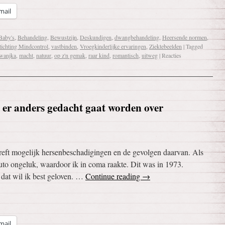
mail
Baby's
,
Behandeling
,
Bewustzijn
,
Deskundigen
,
dwangbehandeling
,
Heersende normen
,
tichting Mindcontrol
,
vastbinden
,
Vroegkinderlijke ervaringen
,
Ziektebeelden
|
Tagged
wanjka
,
macht
,
natuur
,
op z'n gemak
,
raar kind
,
romantisch
,
uitweg
|
Reacties
 er anders gedacht gaat worden over
reft mogelijk hersenbeschadigingen en de gevolgen daarvan. Als
 auto ongeluk, waardoor ik in coma raakte. Dit was in 1973.
 dat wil ik best geloven. …
Continue reading
→
mail