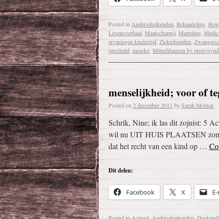
Posted in
Andersdenkenden
,
Behandeling
,
Bewu
Levensverhaal
,
Maatschappij
,
Marteling
,
Medica
ervaringen kindertijd
,
Ziektebeelden
,
Zwangers
onschuld
,
moeder
,
Münchhausen by proxysyn
menselijkheid; voor of t
Posted on
2 december 2011
by
Sarah Morton
Schrik, Nine; ik las dit zojuist: 
wil nu UIT HUIS PLAATSEN zonder i
dat het recht van een kind op …
Co
Dit delen:
Facebook
X
E-
Posted in
Actueel
,
Andersdenkenden
,
Deskund