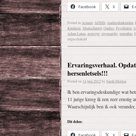
Facebook
X
E-
Posted in
Actueel
,
ADHD
,
Andersdenkenden
,
Kinderen
,
Maatschappij
,
Ouders
,
Psychiatrie
,
S
Adam Lanza
,
asperger
,
eigenaardig
,
empathie
,
I
uitgeschakeld
Ervaringsverhaal. Opdat
hersenletsels!!!
Posted on
14 juni 2012
by
Sarah Morton
Ik ben ervaringsdeskundige wat bet
11 jarige kreeg ik een zeer ernstig
Waarschijnlijk ben ik ook verander,
Dit delen:
Facebook
X
E-