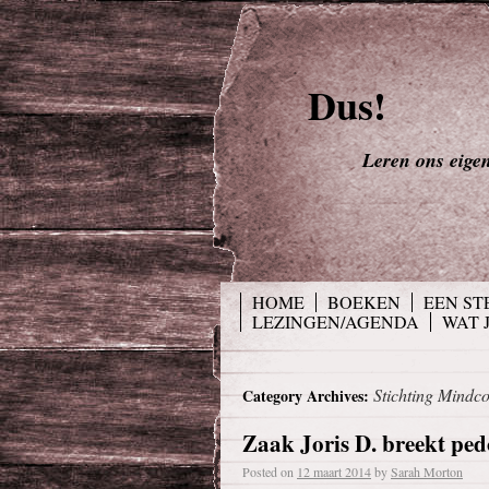
Dus!
Leren ons eigen 
HOME
BOEKEN
EEN ST
LEZINGEN/AGENDA
WAT 
Stichting Mindco
Category Archives:
Zaak Joris D. breekt p
Posted on
12 maart 2014
by
Sarah Morton