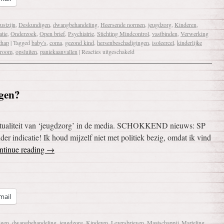
stzijn
,
Deskundigen
,
dwangbehandeling
,
Heersende normen
,
jeugdzorg
,
Kinderen
,
tie
,
Onderzoek
,
Open brief
,
Psychiatrie
,
Stichting Mindcontrol
,
vastbinden
,
Verwerking
chap
|
Tagged
baby's
,
coma
,
gezond kind
,
hersenbeschadigingen
,
isoleercel
,
kinderlijke
droom
,
opsluiten
,
paniekaanvallen
|
Reacties uitgeschakeld
egen?
5 Actualiteit van ‘jeugdzorg’ in de media. SCHOKKEND nieuws: SP
ndicatie! Ik houd mijzelf niet met politiek bezig, omdat ik vind
ntinue reading
→
mail
igen
,
dwangbehandeling
,
jeugdzorg
,
Kinderen
,
Lezersbrieven
,
Maatschappij
,
Marteling
,