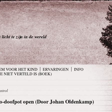
licht te zijn in de wereld
EM VOOR HET KIND
ERVARINGEN
INFO
JE NIET VERTELD IS (BOEK)
ntrol
edo-doofpot open (Door Johan Oldenkamp)