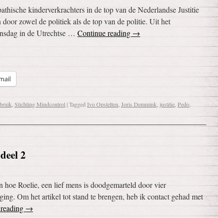
pathische kinderverkrachters in de top van de Nederlandse Justitie
oor zowel de politiek als de top van de politie. Uit het
ensdag in de Utrechtse …
Continue reading
→
mail
bruik
,
Stichting Mindcontrol
|
Tagged
Ivo Opstelten
,
Joris Demmink
,
justitie
,
Pedo
,
 deel 2
n hoe Roelie, een lief mens is doodgemarteld door vier
ging. Om het artikel tot stand te brengen, heb ik contact gehad met
 reading
→