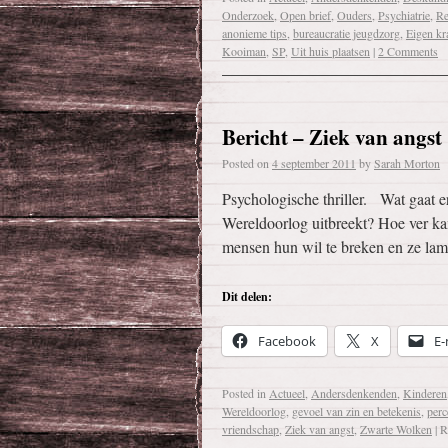
Onderzoek
,
Open brief
,
Ouders
,
Psychiatrie
,
Re
anonieme tips
,
bureaucratie jeugdzorg
,
Eigen kr
Kooiman
,
SP
,
Uit huis plaatsen
|
2 Comments
Bericht – Ziek van angst
Posted on
4 september 2011
by
Sarah Morton
Psychologische thriller. Wat gaat e
Wereldoorlog uitbreekt? Hoe ver ka
mensen hun wil te breken en ze l
Dit delen:
Facebook
X
E-
Posted in
Actueel
,
Andersdenkenden
,
Kinderen
Wereldoorlog
,
gevoel van zin en betekenis
,
perc
vriendschap
,
Ziek van angst
,
Zwarte Wolken
|
R