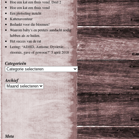
Hoe een kat een thuis vond. Deel 2
Hoe een kat een thuis vond
Een plotseling inzicht
Kattenavontuur
Bedankt voor die bloemen!
Waarom baby’s en peuters aandacht nodig
hebben als ze huilen.
Het succes van de rat
Lezing: “ADHD, Autisme, Dyslexie,…,
stoornis, gave of gewoon?” 5 april 2018
Categorieën
Archief
Meta