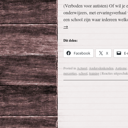
(Verboden voor autisten) Of wil je 
onderwijzers, met ervaringsverhaal
een school zijn waar iedereen wel
→
Dit delen:
Facebook
X
E-
Posted in
Actueel
,
Andersdenkenden
,
Autisme
percepties
,
school
,
training
|
Reacties uitgeschak