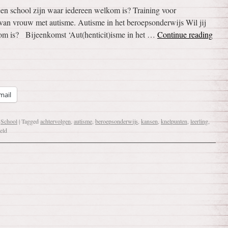
een school zijn waar iedereen welkom is? Training voor
 van vrouw met autisme. Autisme in het beroepsonderwijs Wil jij
kom is? Bijeenkomst ‘Aut(henticit)isme in het …
Continue reading
mail
,
School
|
Tagged
achtervolgen
,
autisme
,
beroepsonderwijs
,
kansen
,
knelpunten
,
leerling
,
eld