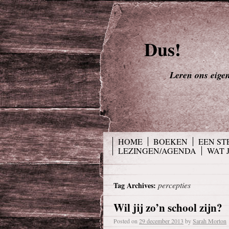
Dus!
Leren ons eigen 
HOME
BOEKEN
EEN ST
LEZINGEN/AGENDA
WAT 
percepties
Tag Archives:
Wil jij zo’n school zijn?
Posted on
29 december 2013
by
Sarah Morton