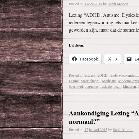
Posted on
1 april 2015
by
Sarah Morton
Lezing “ADHD, Autisme, Dyslexie… 
iedereen tegenwoordig iets mankeert
geworden zijn, maar dat de samenle
Dit delen:
Facebook
X
E-
Posted in
Actueel
,
ADHD
,
Andersdenkenden
,
Lezing
,
Maatschappij
,
Medicatie
,
Moderne opv
begripvol
,
diagnose
,
dyslexie
,
gezin
,
kinderen
,
Aankondiging Lezing “A
normaal?”
Posted on
17 januari 2015
by
Sarah Morton