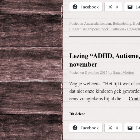
Facebook
X
E-
Posted in
Andersdenkenden
,
Behandeling
,
Boe
|
Tagged
aangrijpend
,
boek
,
Collision - Engage
Lezing “ADHD, Autisme,
november
Posted on
8 oktober 2015
by
Sarah Morton
Zeg je wel eens: “Het lijkt wel of 
dat niet onze kinderen gek geworden
eens vraagtekens bij al die …
Conti
Dit delen:
Facebook
X
E-