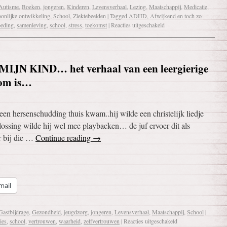
Autisme
,
Boeken
,
jongeren
,
Kinderen
,
Levensverhaal
,
Lezing
,
Maatschappij
,
Medicatie
,
onlijke ontwikkeling
,
School
,
Ziektebeelden
|
Tagged
ADHD
,
Afwijkend en toch zo
eding
,
samenleving
,
school
,
stress
,
toekomst
|
Reacties uitgeschakeld
N KIND… het verhaal van een leergierige
kom is…
een hersenschudding thuis kwam..hij wilde een christelijk liedje
plossing wilde hij wel mee playbacken… de juf ervoer dit als
r bij die …
Continue reading
→
mail
Gastbijdrage
,
Gezondheid
,
jeugdzorg
,
jongeren
,
Levensverhaal
,
Maatschappij
,
School
|
ies
,
school
,
vertrouwen
,
waarheid
,
zelfvertrouwen
|
Reacties uitgeschakeld