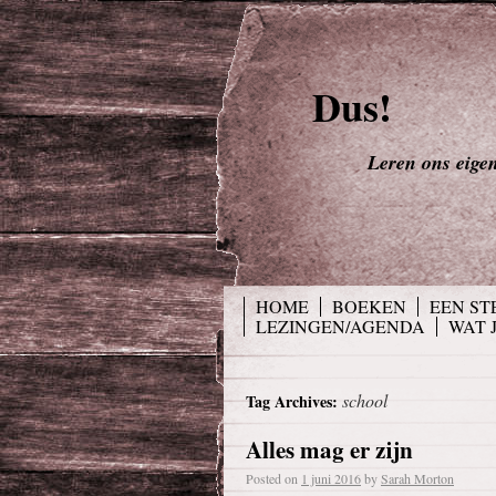
Dus!
Leren ons eigen 
HOME
BOEKEN
EEN ST
LEZINGEN/AGENDA
WAT 
school
Tag Archives:
Alles mag er zijn
Posted on
1 juni 2016
by
Sarah Morton