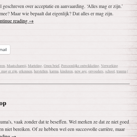
eschreven over acceptatie en aanvaarding. ‘Alles mag er zijn.’
ee? Maar wie bepaalt dat eigenlijk? Dat alles er mag zijn.
ntinue reading
→
mail
ren
,
Maatschappij
,
Marteling
,
Open brief
,
Persoonlijke ontwikkeling
,
Verwerking
s mag er zijn
,
erkennen
,
herstellen
,
karma
,
kinderen
,
new age
,
opvoeders
,
school
,
trauma
|
 op
uma’s, vaak zonder dat te beseffen. Wel merken ze dat ze niet goed
n niet bereiken. Of ze hebben wel een succesvolle carrière, maar
eading
→