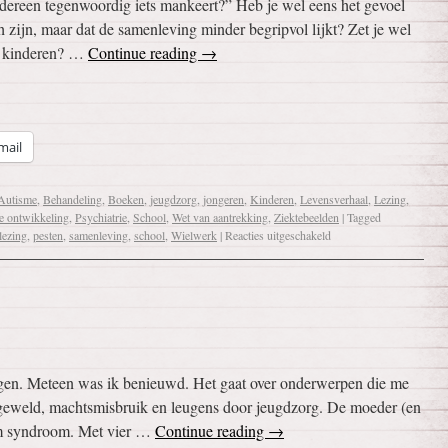
iedereen tegenwoordig iets mankeert?” Heb je wel eens het gevoel
h zijn, maar dat de samenleving minder begripvol lijkt? Zet je wel
or kinderen? …
Continue reading
→
mail
Autisme
,
Behandeling
,
Boeken
,
jeugdzorg
,
jongeren
,
Kinderen
,
Levensverhaal
,
Lezing
,
e ontwikkeling
,
Psychiatrie
,
School
,
Wet van aantrekking
,
Ziektebeelden
|
Tagged
lezing
,
pesten
,
samenleving
,
school
,
Wielwerk
|
Reacties uitgeschakeld
egen. Meteen was ik benieuwd. Het gaat over onderwerpen die me
k geweld, machtsmisbruik en leugens door jeugdzorg. De moeder (en
am syndroom. Met vier …
Continue reading
→