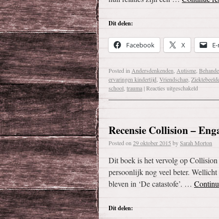
Dit delen:
Facebook
X
E-
Posted in
Andersdenkenden
,
Autisme
,
Behande
ervaringen kindertijd
,
Vriendschap
,
Ziektebeeld
school
,
trauma
|
Reacties uitgeschakeld
Recensie Collision – En
Posted on
29 oktober 2015
by
Sarah Morton
Dit boek is het vervolg op Collision
persoonlijk nog veel beter. Wellic
bleven in ‘De catastofe’. …
Continu
Dit delen: