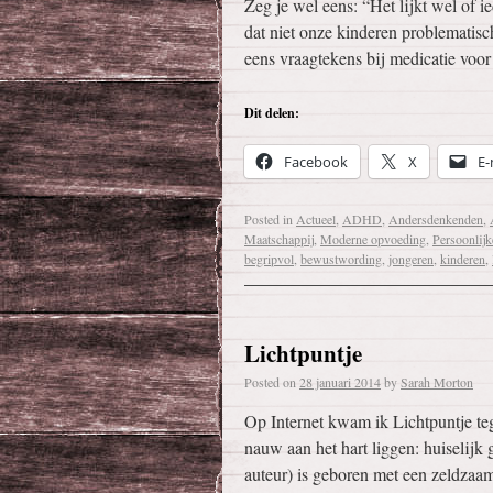
Zeg je wel eens: “Het lijkt wel of 
dat niet onze kinderen problematisc
eens vraagtekens bij medicatie vo
Dit delen:
Facebook
X
E-
Posted in
Actueel
,
ADHD
,
Andersdenkenden
,
Maatschappij
,
Moderne opvoeding
,
Persoonlijk
begripvol
,
bewustwording
,
jongeren
,
kinderen
,
Lichtpuntje
Posted on
28 januari 2014
by
Sarah Morton
Op Internet kwam ik Lichtpuntje t
nauw aan het hart liggen: huiselij
auteur) is geboren met een zeldza