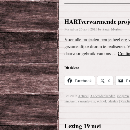
HARTverwarmende proje
Posted on
26 april 2015
by
Sarah Morton
Voor alle projecten ben je heel er
gezamenlijke droom te realiseren. V
daarvoor gebruik van ons …
Conti
Dit delen:
Facebook
X
E-
Posted in
Actueel
,
Andersdenkenden
,
jongeren
kinderen
,
samenleving
,
school
,
talenten
|
Reacti
Lezing 19 mei