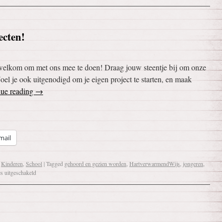
cten!
g welkom om met ons mee te doen! Draag jouw steentje bij om onze
oel je ook uitgenodigd om je eigen project te starten, en maak
nue reading
→
mail
,
Kinderen
,
School
|
Tagged
gehoord en gezien worden
,
HartverwarmendWijs
,
jongeren
,
es uitgeschakeld