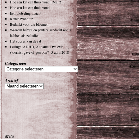
Hoe een kat een thuis vond. Deel 2
Hoe een kat een thuis vond
Een plotseling inzicht
Kattenavontuur
Bedankt voor die bloemen!
Waarom baby’s en peuters aandacht nodig
hebben als ze huilen.
Het succes van de rat
Lezing: “ADHD, Autisme, Dyslexie,…,
stoornis, gave of gewoon?” 5 april 2018
Categorieën
Archief
Meta