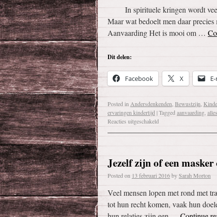
In spirituele kringen wordt veel g
Maar wat bedoelt men daar precies m
Aanvaarding Het is mooi om …
Co
Dit delen:
Facebook
X
E-
Posted in
Andersdenkenden
,
Bewustzijn
,
Kinde
ervaringen kindertijd
|
Tagged
aanvaarding
,
alle
Reacties uitgeschakeld
Jezelf zijn of een masker
Posted on
13 februari 2016
by
Sarah Morton
Veel mensen lopen met rond met tra
tot hun recht komen, vaak hun doele
hun relaties zijn een …
Continue r