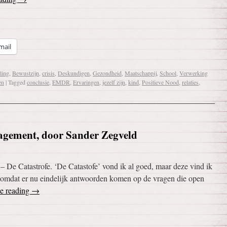
mail
ling
,
Bewustzijn
,
crisis
,
Deskundigen
,
Gezondheid
,
Maatschappij
,
School
,
Verwerking
en
|
Tagged
conclusie
,
EMDR
,
Ervaringen
,
jezelf zijn
,
kind
,
Positieve Nood
,
relaties
,
gagement, door Sander Zegveld
 – De Catastrofe. ‘De Catastofe’ vond ik al goed, maar deze vind ik
ht omdat er nu eindelijk antwoorden komen op de vragen die open
e reading
→