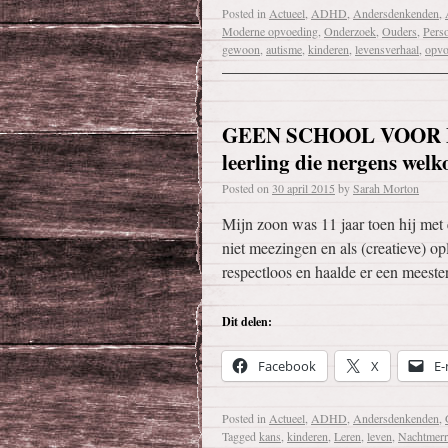
Posted in
Actueel
,
ADHD
,
Andersdenkenden
,
Moderne opvoeding
,
Onderzoek
,
Ouders
,
Perso
gewoon
,
autisme
,
kinderen
,
levensverhaal
,
opvo
GEEN SCHOOL VOOR MIJ
leerling die nergens wel
Posted on
30 april 2015
by
Sarah Morton
Mijn zoon was 11 jaar toen hij met 
niet meezingen en als (creatieve) o
respectloos en haalde er een meeste
Dit delen:
Facebook
X
E-
Posted in
Actueel
,
ADHD
,
Andersdenkenden
,
Tagged
kans
,
kinderen
,
Leren
,
leven
,
Nachtmerr