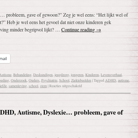
probleem, gave of gewoon?” Zeg je wel eens: “Het lijkt wel of
?” Heb je wel eens het gevoel dat niet onze kinderen gek
ving minder begripvol lijkt? …
Continue reading
→
mail
Autisme
,
Behandeling
,
Deskundigen
,
jeugdzorg
,
jongeren
,
Kinderen
,
Levensverhaal
,
oeding
,
Onderzoek
,
Ouders
,
Psychiatrie
,
School
,
Ziektebeelden
|
Tagged
ADHD
,
autisme
,
liefde
,
samenleving
,
school
,
stem
|
Reacties uitgeschakeld
DHD, Autisme, Dyslexie… probleem, gave of