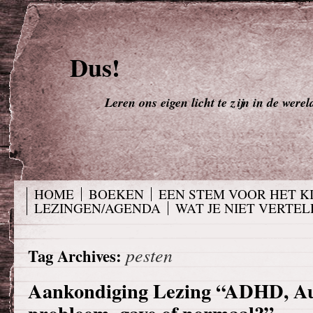
Dus!
Leren ons eigen licht te zijn in de werel
HOME
BOEKEN
EEN STEM VOOR HET K
LEZINGEN/AGENDA
WAT JE NIET VERTELD
pesten
Tag Archives:
Aankondiging Lezing “ADHD, Au