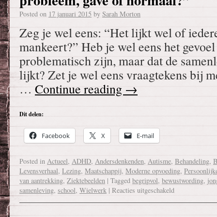
probleem, gave of normaal?”
Posted on
17 januari 2015
by
Sarah Morton
Zeg je wel eens: “Het lijkt wel of iede
mankeert?” Heb je wel eens het gevoel 
problematisch zijn, maar dat de samen
lijkt? Zet je wel eens vraagtekens bij 
…
Continue reading
→
Dit delen:
Facebook
X
E-mail
Posted in
Actueel
,
ADHD
,
Andersdenkenden
,
Autisme
,
Behandeling
,
B
Levensverhaal
,
Lezing
,
Maatschappij
,
Moderne opvoeding
,
Persoonlijk
van aantrekking
,
Ziektebeelden
|
Tagged
begripvol
,
bewustwording
,
jon
samenleving
,
school
,
Wielwerk
|
Reacties uitgeschakeld