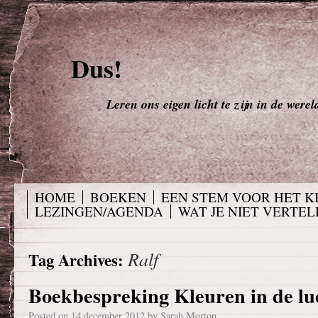
Dus!
Leren ons eigen licht te zijn in de werel
HOME
BOEKEN
EEN STEM VOOR HET K
LEZINGEN/AGENDA
WAT JE NIET VERTELD
Ralf
Tag Archives:
Boekbespreking Kleuren in de lu
Posted on
14 december 2012
by
Sarah Morton