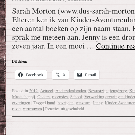
Sarah Morton (www.dus-sarah-morton.
Elteren ken ik van Kinder-Avonturenlan
een aantal boeken op zijn naam staan. 
sprak me meteen aan. Jenny is een dro
zeven jaar. In een mooi …
Continue re
Dit delen:
Facebook
X
E-mail
Posted in
2012
,
Actueel
,
Andersdenkenden
,
Bewustzijn
,
jeugdzorg
,
Ki
Maatschappij
,
Ouders
,
recensies
,
School
,
Verwerking ervaringen kinder
ervaringen
|
Tagged
band
,
bevrijden
,
eenzaam
,
Jenny
,
Kinder-Avonturen
ruzie
,
vertrouwen
|
Reacties uitgeschakeld