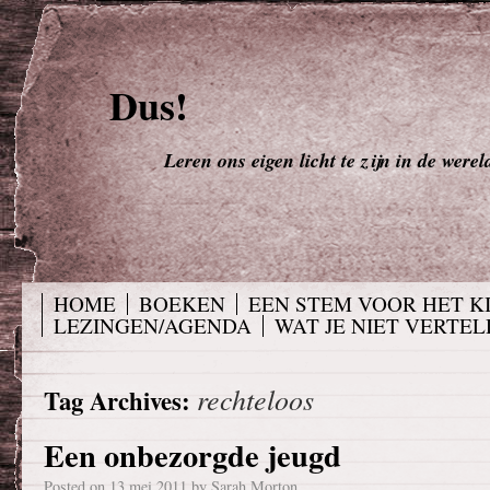
Dus!
Leren ons eigen licht te zijn in de werel
HOME
BOEKEN
EEN STEM VOOR HET K
LEZINGEN/AGENDA
WAT JE NIET VERTELD
rechteloos
Tag Archives:
Een onbezorgde jeugd
Posted on
13 mei 2011
by
Sarah Morton