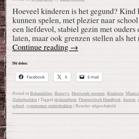
Hoeveel kinderen is het gegund? Kind 
kunnen spelen, met plezier naar school
een liefdevol, stabiel gezin met ouders 
laten, maar ook grenzen stellen als het
Continue reading
→
Dit delen:
Facebook
X
E-mail
Posted in
Behandeling
,
Buggy's
,
Heersende normen
,
Kinderen
,
Maatsc
Ziektebeelden
|
Tagged
deskundigen
,
Diagnostisch Handboek
,
fixeren
,
school
,
symptomen onderdrukken
|
Reacties uitgeschakeld