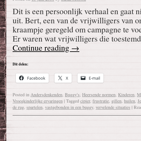
Dit is een persoonlijk verhaal en gaat 
uit. Bert, een van de vrijwilligers van 
kraampje geregeld om campagne te voe
Er waren wat vrijwilligers die toeste
Continue reading
→
Dit delen:
Facebook
X
E-mail
Posted in
Andersdenkenden
,
Buggy's
,
Heersende normen
,
Kinderen
,
Ma
Vroegkinderlijke ervaringen
|
Tagged
cipier
,
frustratie
,
gillen
,
huilen
,
Je
de rug
,
spartelen
,
vastgebonden in een buggy
,
vervelende situaties
|
Rea