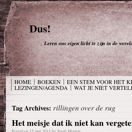
Dus!
Leren ons eigen licht te zijn in de werel
HOME
BOEKEN
EEN STEM VOOR HET K
LEZINGEN/AGENDA
WAT JE NIET VERTELD
rillingen over de rug
Tag Archives:
Het meisje dat ik niet kan vergete
Posted on
15 juni 2011
by
Sarah Morton