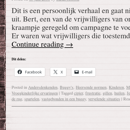
Dit is een persoonlijk verhaal en gaat 
uit. Bert, een van de vrijwilligers van 
kraampje geregeld om campagne te voe
Er waren wat vrijwilligers die toeste
Continue reading
→
Dit delen:
Facebook
X
E-mail
Posted in
Andersdenkenden
,
Buggy's
,
Heersende normen
,
Kinderen
,
Ma
Vroegkinderlijke ervaringen
|
Tagged
cipier
,
frustratie
,
gillen
,
huilen
,
Je
de rug
,
spartelen
,
vastgebonden in een buggy
,
vervelende situaties
|
Rea