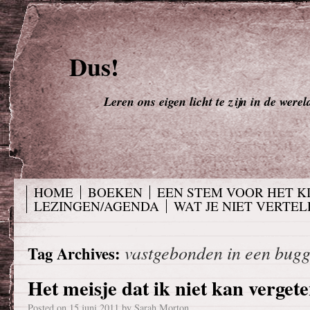
Dus!
Leren ons eigen licht te zijn in de werel
HOME
BOEKEN
EEN STEM VOOR HET K
LEZINGEN/AGENDA
WAT JE NIET VERTELD
vastgebonden in een bug
Tag Archives:
Het meisje dat ik niet kan vergete
Posted on
15 juni 2011
by
Sarah Morton