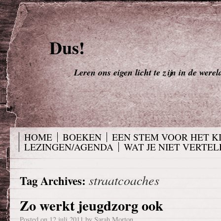
Dus!
Leren ons eigen licht te zijn in de werel
HOME
BOEKEN
EEN STEM VOOR HET K
LEZINGEN/AGENDA
WAT JE NIET VERTELD
straatcoaches
Tag Archives:
Zo werkt jeugdzorg ook
Posted on
12 juli 2011
by
Sarah Morton