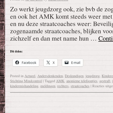
Zo werkt jeugdzorg ook, zie bvb de zo
en ook het AMK komt steeds weer met n
en nu deze straatcoaches weer: Beveilig
zogenaamde straatcoaches, blijken voo
zichzelf en dan met name hun …
Cont
Dit delen:
Facebook
X
E-mail
Posted in
Actueel
,
Andersdenkenden
,
Deskundigen
,
jeugdzorg
,
Kinder
Stichting Mindcontrol
|
Tagged
AMK
,
anonieme telefoontjes
,
gestraft
,
kindermishandeling
,
meldingen
,
rechters
,
straatcoaches
|
Reacties uitg