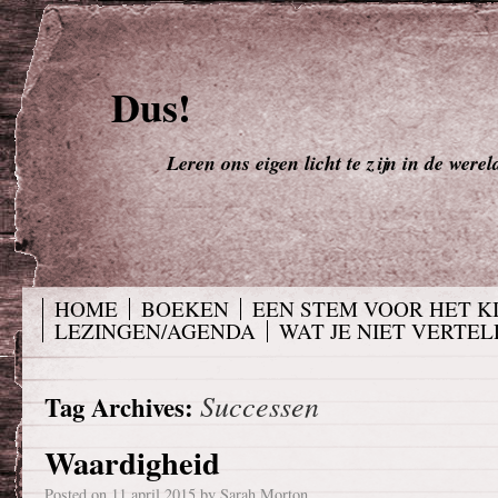
Dus!
Leren ons eigen licht te zijn in de werel
HOME
BOEKEN
EEN STEM VOOR HET K
LEZINGEN/AGENDA
WAT JE NIET VERTELD
Successen
Tag Archives:
Waardigheid
Posted on
11 april 2015
by
Sarah Morton