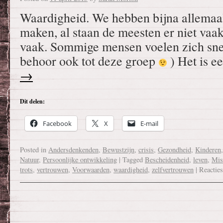
Waardigheid. We hebben bijna allemaal
maken, al staan de meesten er niet vaak b
vaak. Sommige mensen voelen zich sne
behoor ook tot deze groep
) Het is 
→
Dit delen:
Facebook
X
E-mail
Posted in
Andersdenkenden
,
Bewustzijn
,
crisis
,
Gezondheid
,
Kinderen
Natuur
,
Persoonlijke ontwikkeling
|
Tagged
Bescheidenheid
,
leven
,
Mis
trots
,
vertrouwen
,
Voorwaarden
,
waardigheid
,
zelfvertrouwen
|
Reacties